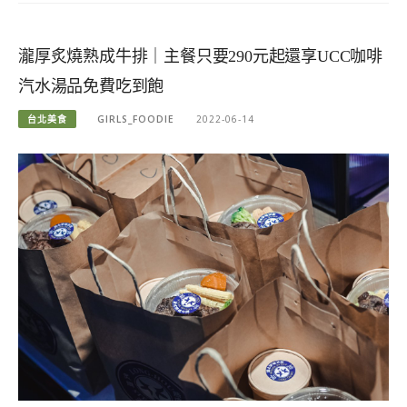
瀧厚炙燒熟成牛排｜主餐只要290元起還享UCC咖啡
汽水湯品免費吃到飽
台北美食
GIRLS_FOODIE
2022-06-14