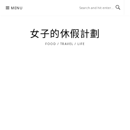
Skip
MENU
to
content
女子的休假計劃
FOOD / TRAVEL / LIFE