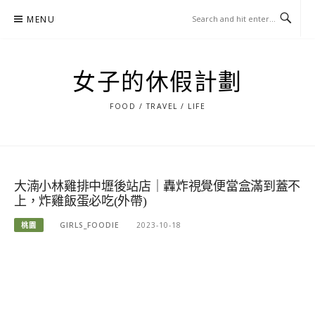
Skip
MENU
to
content
女子的休假計劃
FOOD / TRAVEL / LIFE
大湳小林雞排中壢後站店｜轟炸視覺便當盒滿到蓋不
上，炸雞飯蛋必吃(外帶)
桃園
GIRLS_FOODIE
2023-10-18