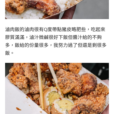
滷肉飯的滷肉很有Q度帶點豬皮略肥些，吃起來
膠質滿滿，滷汁微鹹很好下飯但醬汁給的不夠
多，飯給的份量很多，我努力過了但還是剩很多
飯。