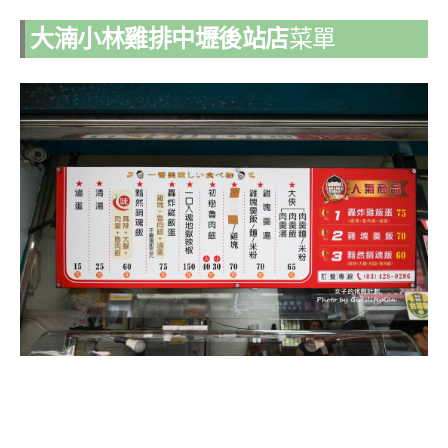
大湳小林雞排中壢後站店
菜單