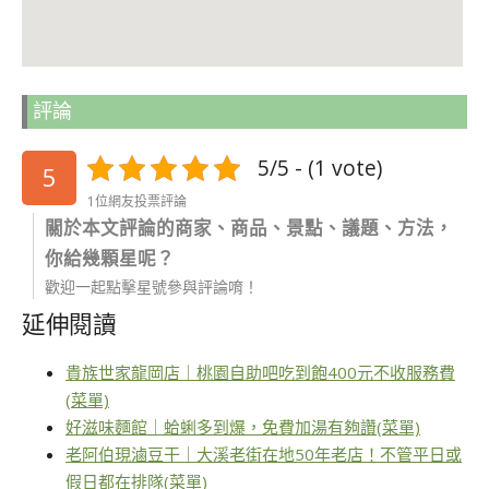
評論
5/5 - (1 vote)
5
1位網友投票評論
關於本文評論的商家、商品、景點、議題、方法，
你給幾顆星呢？
歡迎一起點擊星號參與評論唷！
延伸閱讀
貴族世家龍岡店｜桃園自助吧吃到飽400元不收服務費
(菜單)
好滋味麵館｜蛤蜊多到爆，免費加湯有夠讚(菜單)
老阿伯現滷豆干｜大溪老街在地50年老店！不管平日或
假日都在排隊(菜單)