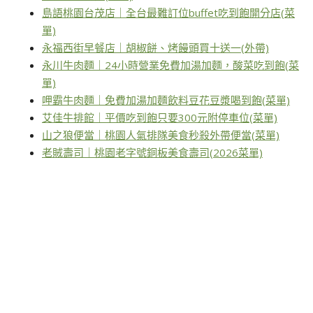
島語桃園台茂店｜全台最難訂位buffet吃到飽開分店(菜
單)
永福西街早餐店｜胡椒餅、烤饅頭買十送一(外帶)
永川牛肉麵｜24小時營業免費加湯加麵，酸菜吃到飽(菜
單)
呷霸牛肉麵｜免費加湯加麵飲料豆花豆漿喝到飽(菜單)
艾佳牛排館｜平價吃到飽只要300元附停車位(菜單)
山之狼便當｜桃園人氣排隊美食秒殺外帶便當(菜單)
老賊壽司｜桃園老字號銅板美食壽司(2026菜單)