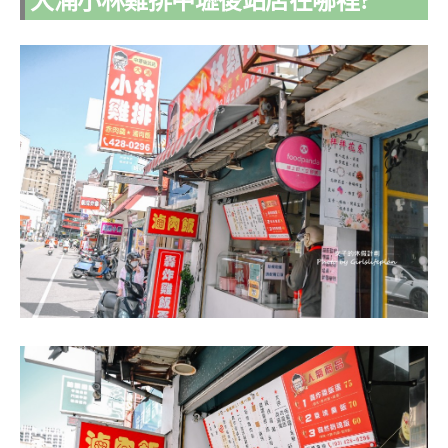
大湳小林雞排中壢後站店在哪裡?