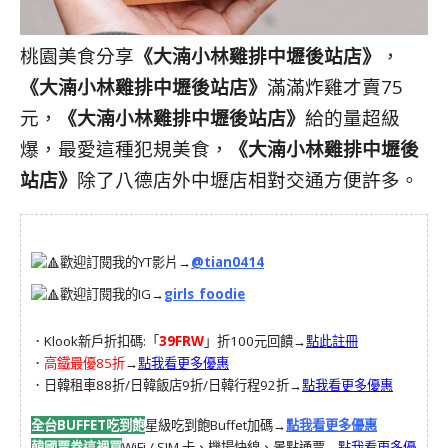
桃園美食分享
《大湳小林雞排中壢後站店》
，
《大湳小林雞排中壢後站店》
滿滿炸雞才賣75
元，
《大湳小林雞排中壢後站店》
給的量超級
爆，最愛這種犯規美食，
《大湳小林雞排中壢後
站店》
除了八德店外中壢店相對交通方便許多。
歡迎訂閱我的YT影片→
@tian0414
歡迎訂閱我的IG→
girls_foodie
．Klook新戶折扣碼:「
39FRW
」折100元回饋→
點此註冊
．
高鐵最優85折
→
點我看更多優惠
．日韓租車88折/日韓飯店9折/日韓行程92折→
點我看更多優惠
全台BUFFET吃到飽
星級吃到飽Buffet加碼→
點我看更多優惠
韓國票卷這裡買
WiFi / SIM 卡、機場快線、景點通票→
點我看更多優