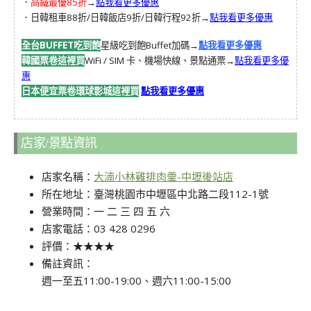
．
高鐵最優85折
→
點我看更多優惠
．日韓租車88折/日韓飯店9折/日韓行程92折→
點我看更多優惠
全台BUFFET吃到飽
星級吃到飽Buffet加碼→
點我看更多優惠
韓國票卷這裡買
WiFi / SIM 卡、機場快線、景點通票→
點我看更多優
惠
日本便宜票卷環球影城這裡買
點我看更多優惠
店家/景點資訊
店家名稱：
大湳小林雞排肉羹-中壢後站店
所在地址：臺灣桃園市中壢區中北路二段112-1號
營業時間：一 二 三 四 五 六
店家電話：03 428 0296
評價：★★★★
備註資訊：
週一至五11:00-19:00、週六11:00-15:00