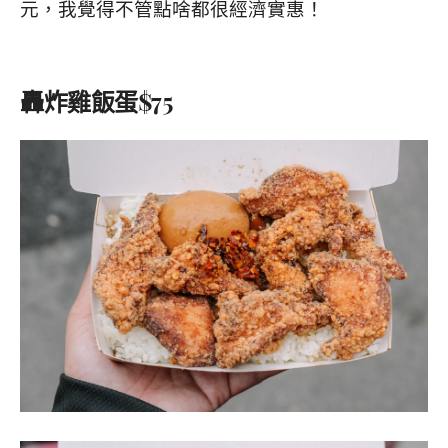
元，我覺得不管點啥都很經濟實惠！
轟炸雞飯蛋$75