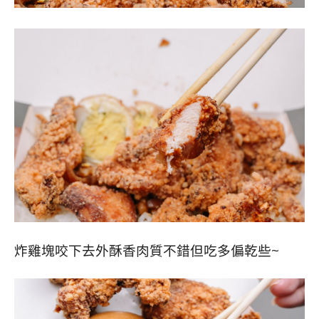
炸雞塊咬下去外酥香肉質不錯但吃多偏乾些~