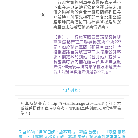
上行旅客如經列車長查票時表示將不
下車在羅東站轉乘公路客運或持未加
價之聯運票於台北＝羅東間經列車長
（5）
查驗時，則須先補花蓮＝台北乘坐鐵
路車種原票價後再持補票單據及聯運
票至台北站辦理聯運票價退票。
【例】：上行旅客購買葛瑪蘭客運與
臺灣鐵路管理局聯運優惠票全票222
元，如於聯運區間（花蓮＝台北）皆
搭乘鐵路自強號班車而未搭乘公路客
運，則旅客於到站（台北站）或列車
長查票時須先補花蓮＝台北區自強號
票價440元後再持補票單據及聯運票至
台北站辦理聯運票價退款222元。
4.時刻表：
列車時刻查詢：
( 註：本
http://twtraffic.tra.gov.tw/twrail/
系統係提供開車時刻參考，實際開車時刻應以現場售票為
準。)
5.自103年1月30日起，旅客可持「臺鐵-首都」、「臺鐵-葛瑪
蘭」、「臺鐵-大都會」或「臺鐵-國光」聯運票到羅東車站後