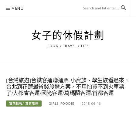
Skip
MENU
to
content
女子的休假計劃
FOOD / TRAVEL / LIFE
[台灣旅遊]台鐵客運聯運票-小資族、學生族看過來，
台北到花蓮最省錢旅遊方案，不用怕買不到火車票
了/大都會客運/國光客運/葛瑪蘭客運/首都客運
賞花情報/ 其它攻略
GIRLS_FOODIE
2018-06-16