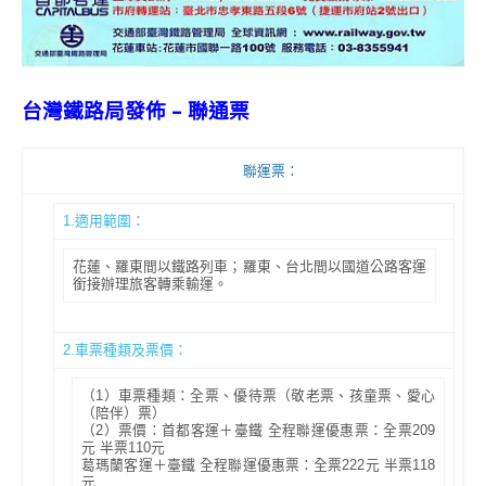
台灣鐵路局發佈 – 聯通票
聯運票：
1.適用範圍：
花蓮、羅東間以鐵路列車；羅東、台北間以國道公路客運
銜接辦理旅客轉乘輸運。
2.車票種類及票價：
（1）車票種類：全票、優待票（敬老票、孩童票、愛心
（陪伴）票）
（2）票價：首都客運＋臺鐵 全程聯運優惠票：全票209
元 半票110元
葛瑪蘭客運＋臺鐵 全程聯運優惠票：全票222元 半票118
元