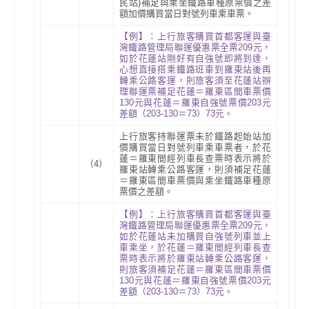
民站
)
補足與乘坐鐵路車種原票價之差
額加價購買當日對號列車乘車票
。
【例】：上行旅客購買首都客運與臺
灣鐵路管理局聯運優惠票全票209元，
如於花蓮站剛好有自強號即將到達，
心想直接搭乘鐵路班車到羅東站後再
轉乘公路客運，則旅客須至花蓮站辦
理聯運票補足花蓮＝羅東區間車票價
130元與花蓮＝羅東自強號票價203元
差額（203-130＝73）73元。
上行旅客持聯運票未於鐵路起始站加
價購買當日對號列車乘車票者，於花
蓮＝羅東間經列車長查票時表示將於
（4）
羅東站轉乘公路客運，則須補足花蓮
＝羅東區間車票價與乘坐鐵路車種原
票價之差額。
【例】：上行旅客購買首都客運與臺
灣鐵路管理局聯運優惠票全票209元，
如於花蓮站未加購買自強號列車並上
車乘坐，於花蓮＝羅東間經列車長查
票時表示將於羅東站轉乘公路客運，
則旅客須補足花蓮＝羅東區間車票價
130元與花蓮＝羅東自強號票價203元
差額（203-130＝73）73元。