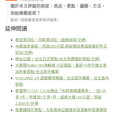
關於本文評論的商家、商品、景點、議題、方法，
你給幾顆星呢？
歡迎一起點擊星號參與評論唷！
延伸閱讀
泰安落羽松。羽粼落羽松｜超美秘境(交通)
水都溫泉會館｜泡湯280元起,銅板價自煮溫泉蛋好吃又
好玩(交通)
逸仙公園 | 台北日式景點/台北免費婚紗景點(交通)
大魯閣Roller186滑輪場 小巨蛋館｜重返70年代復古老
派約會景點/台北雨天備案
VIVELAND VR 虛擬實境樂園｜台北雨天備案，台北室內
遊戲
麥當勞11/24~12/28推出「年終振興優惠券」，加1元
多1件，早餐加1元多1件，超爽大餐100元起，現省
2,860元/外帶
免費繡球花景點｜大安森林公園城市浪漫春色搭捷運就