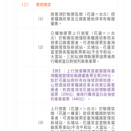
（三）
使用規定
旅客須於聯運區間（花蓮＝台北）搭
（1）
乘鐵路班車及公路客運始得享有聯運
優惠。
已購聯運票上行旅客（花蓮＝＞台
北）於聯運區間僅搭乘鐵路班車而未
搭乘公路客運者，可憑聯運票至臺灣
（2）
鐵路管理局新城站、北埔站、花蓮至
富里間各電腦售票車站
(
不含平和站、
大富站、三民站
)
辦理聯運票退票後再
行購買當日對號列車乘車票
。
【例】：上行旅客購買首都客運與臺
灣鐵路管理局聯運優惠票全票209元，
如於花蓮站剛好有自強號即將到達，
心想直接搭乘鐵路班車未搭乘公路客
運者，則旅客須至花蓮站辦理聯運票
退票（209元）後再行購買當日自強號
列車乘車票（440元）。
上行旅客（花蓮＝＞台北）於聯運區
間（花蓮＝羅東）欲搭乘鐵路對號列
車者，可憑聯運票至臺灣鐵路管理局
（3）
新城站、北埔站、花蓮至富里間各電
腦售票車站
(
不含平和站、大富站、三