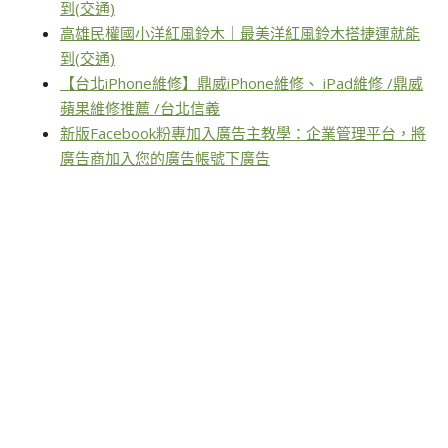
到(交通)
高雄民權國小洋紅風鈴木｜最美洋紅風鈴木搭捷運就能
到(交通)
【台北iPhone維修】鼎威iPhone維修、 iPad維修 /鼎威
蘋果維修推薦 /台北信義
新版Facebook粉專加入廣告主教學：企業管理平台，將
廣告商加入您的廣告帳號下廣告