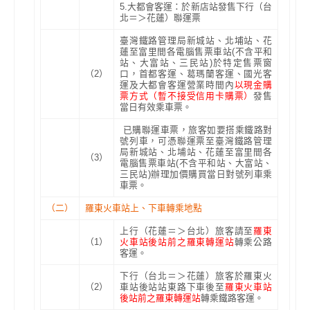
5.大都會客運：於新店站發售下行（台
北＝＞花蓮）聯運票
臺灣鐵路管理局新城站、北埔站、花
蓮至富里間各電腦售票車站
(
不含平和
站、大富站、三民站
)
於特定售票窗
（2）
口，首都客運、葛瑪蘭客運、國光客
運及大都會客運營業時間內
以現金購
票方式（暫不接受信用卡購票）
發售
當日有效乘車票。
已購聯運車票，旅客如要搭乘鐵路對
號列車，可憑聯運票至臺灣鐵路管理
局新城站、北埔站、花蓮至富里間各
（3）
電腦售票車站(不含平和站、大富站、
三民站)辦理加價購買當日對號列車乘
車票。
（二）
羅東火車站上、下車轉乘地點
上行（花蓮＝＞台北）旅客請至
羅東
（1）
火車站後站前之羅東轉運站
轉乘公路
客運。
下行（台北＝＞花蓮）旅客於羅東火
（2）
車站後站站東路下車後至
羅東火車站
後站前之羅東轉運站
轉乘鐵路客運。