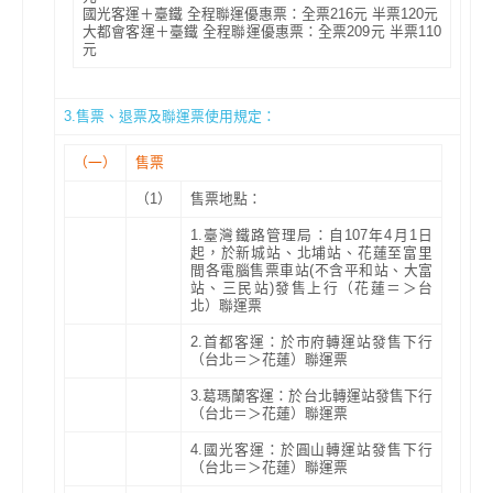
國光客運＋臺鐵 全程聯運優惠票：全票216元 半票120元
大都會客運＋臺鐵 全程聯運優惠票：全票209元 半票110
元
3.售票、退票及聯運票使用規定：
（一）
售票
（1）
售票地點：
1.臺灣鐵路管理局：自107年4月1日
起，於新城站、北埔站、花蓮至富里
間各電腦售票車站(不含平和站、大富
站、三民站)發售上行（花蓮＝＞台
北）聯運票
2.首都客運：於市府轉運站發售下行
（台北＝＞花蓮）聯運票
3.葛瑪蘭客運：於台北轉運站發售下行
（台北＝＞花蓮）聯運票
4.國光客運：於圓山轉運站發售下行
（台北＝＞花蓮）聯運票