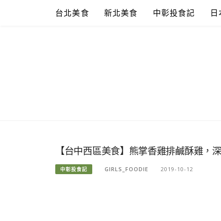
Skip
台北美食
新北美食
中彰投食記
日
to
content
【台中西區美食】熊掌香雞排鹹酥雞，
GIRLS_FOODIE
2019-10-12
中彰投食記