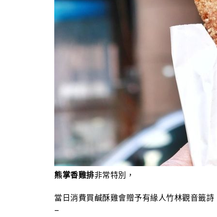
熊掌香雞排
非常特別，
當日消費買鹹酥雞會贈予有緣人竹林觀音籤詩
–