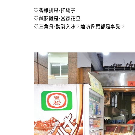
♡香雞排是-扛壩子
♡鹹酥雞是-當家花旦
♡三角骨-醃製入味，連啃骨頭都是享受。