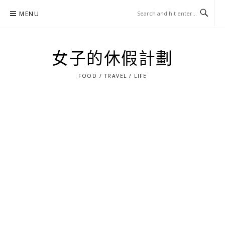
Skip
MENU
to
content
女子的休假計劃
FOOD / TRAVEL / LIFE