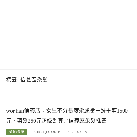
標籤:
信義區染髮
wor hair信義店：女生不分長度染或燙＋洗＋剪1500
元，剪髮250元超級划算／信義區染髮推薦
美髮/美甲
GIRLS_FOODIE
2021-08-05