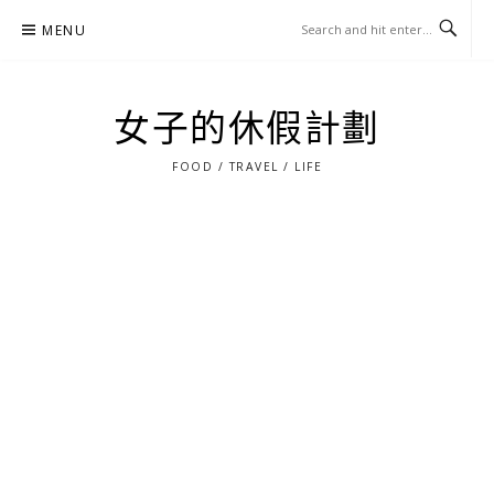
Skip
MENU
to
content
女子的休假計劃
FOOD / TRAVEL / LIFE