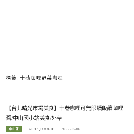
標籤:
十巷咖哩野菜咖哩
【台北晴光市場美食】十巷咖哩可無限續飯續咖哩
醬/中山國小站美食/外帶
中山區
GIRLS_FOODIE
2022-06-06