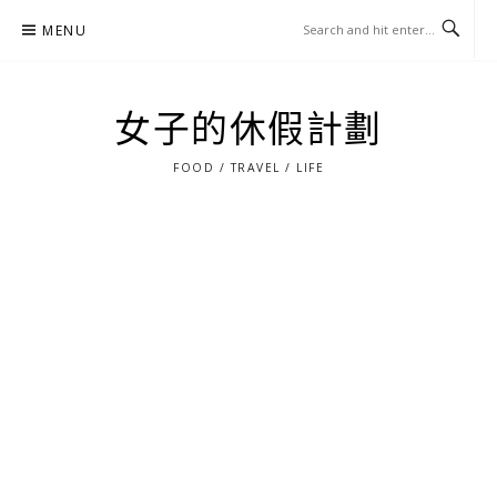
Skip
MENU
to
content
女子的休假計劃
FOOD / TRAVEL / LIFE