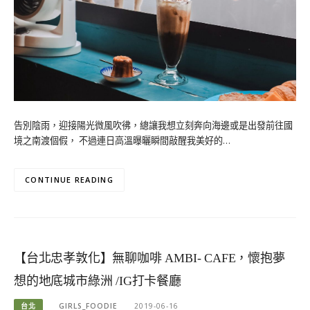
告別陰雨，迎接陽光微風吹彿，總讓我想立刻奔向海邊或是出發前往國
境之南渡個假， 不過連日高溫曝曬瞬間敲醒我美好的…
CONTINUE READING
【台北忠孝敦化】無聊咖啡 AMBI- CAFE，懷抱夢
想的地底城市綠洲 /IG打卡餐廳
台北
GIRLS_FOODIE
2019-06-16