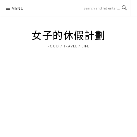
Skip
MENU
to
content
女子的休假計劃
FOOD / TRAVEL / LIFE