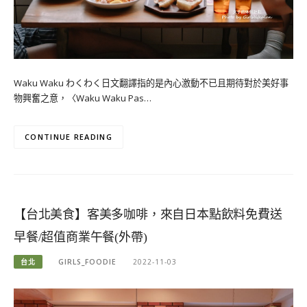
Waku Waku わくわく日文翻譯指的是內心激動不已且期待對於美好事
物興奮之意，〈Waku Waku Pas…
CONTINUE READING
【台北美食】客美多咖啡，來自日本點飲料免費送
早餐/超值商業午餐(外帶)
台北
GIRLS_FOODIE
2022-11-03