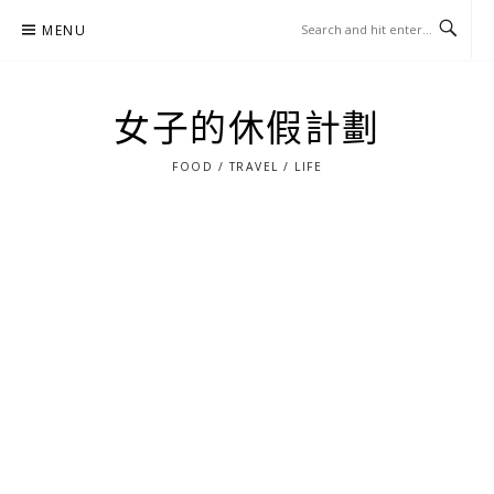
Skip
MENU
to
content
女子的休假計劃
FOOD / TRAVEL / LIFE