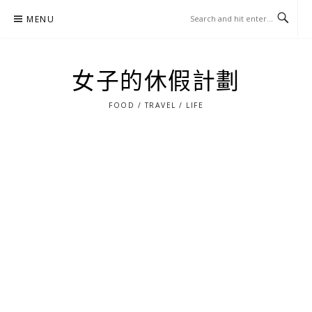
Skip
MENU
to
content
女子的休假計劃
FOOD / TRAVEL / LIFE