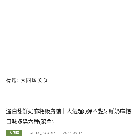
標籤:
大同區美食
灑白甜鮮奶麻糬販賣舖｜人氣超Q彈不黏牙鮮奶麻糬
口味多達六種(菜單)
大同區
GIRLS_FOODIE
2024-03-13