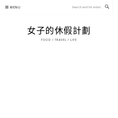
Skip
MENU
to
content
女子的休假計劃
FOOD / TRAVEL / LIFE