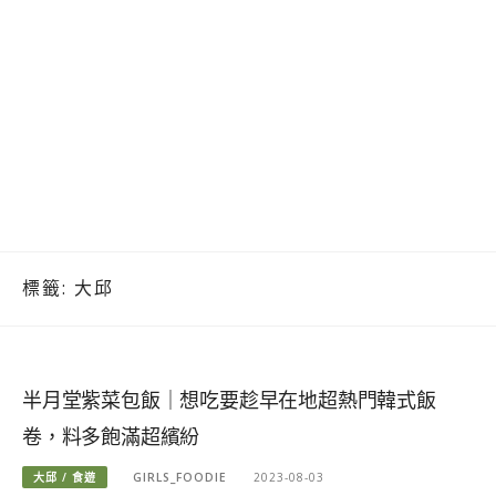
標籤:
大邱
半月堂紫菜包飯｜想吃要趁早在地超熱門韓式飯
卷，料多飽滿超繽紛
大邱 / 食遊
GIRLS_FOODIE
2023-08-03