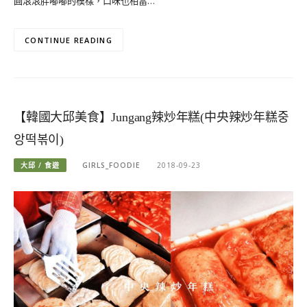
圓滾滾胖嘟嘟的模樣，口味也相當…
CONTINUE READING
【韓國大邱美食】Jungang辣炒年糕(中央辣炒年糕중
앙떡볶이)
大邱 / 食遊
GIRLS_FOODIE
2018-09-23