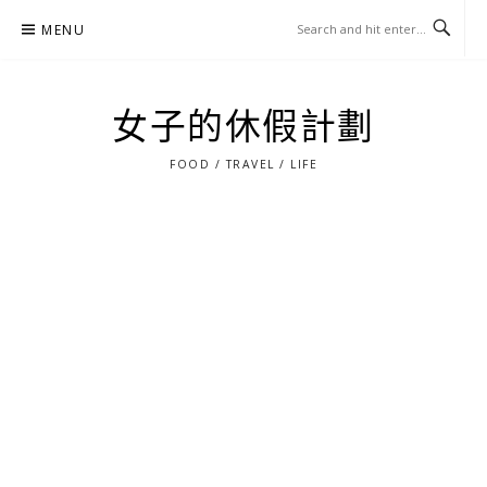
Skip
MENU
to
content
女子的休假計劃
FOOD / TRAVEL / LIFE