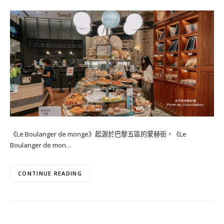
《Le Boulanger de monge》起源於巴黎五區的蒙赫街，《Le
Boulanger de mon…
CONTINUE READING