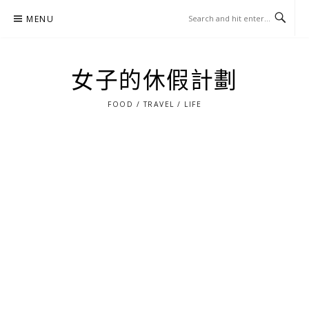
Skip
MENU
to
content
女子的休假計劃
FOOD / TRAVEL / LIFE