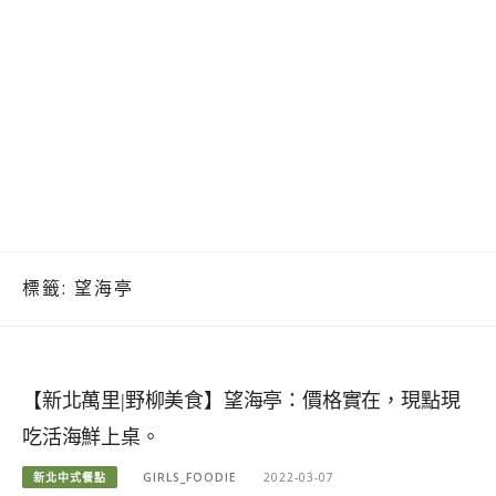
標籤:
望海亭
【新北萬里|野柳美食】望海亭：價格實在，現點現
吃活海鮮上桌。
新北中式餐點
GIRLS_FOODIE
2022-03-07