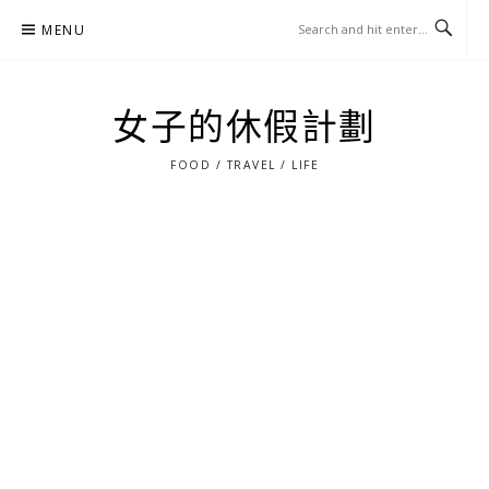
Skip
MENU
to
content
女子的休假計劃
FOOD / TRAVEL / LIFE