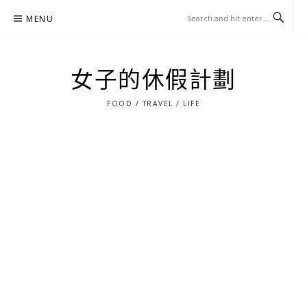
Skip
MENU
to
content
女子的休假計劃
FOOD / TRAVEL / LIFE