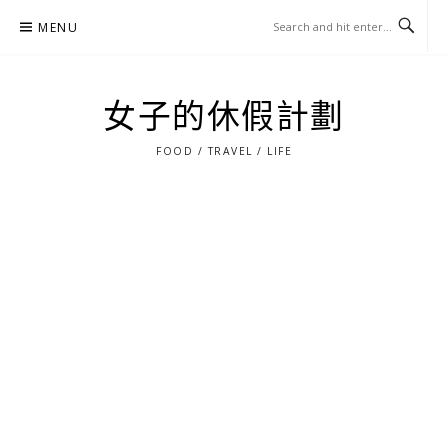
Skip
MENU
to
content
女子的休假計劃
FOOD / TRAVEL / LIFE