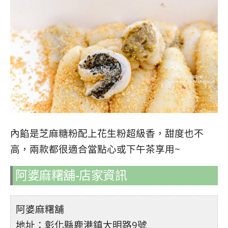
內餡是芝麻糖粉配上花生粉超級香，甜度也不
高，兩款都很適合當點心或下午茶享用~
阿婆麻糬舖-
店家資訊
阿婆麻糬舖
地址：彰化縣鹿港鎮大明路9號