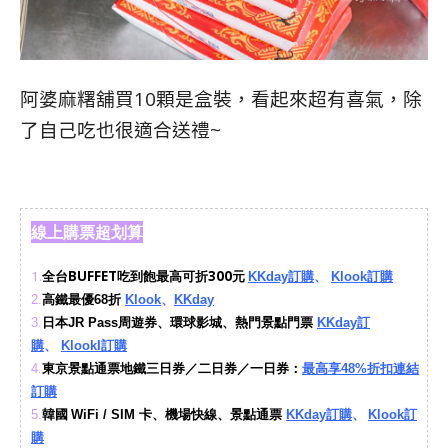
阿婆麻糬舖買10顆是盒裝，看起來超有喜氣，除
了自己吃也很適合送禮~
線上購票超划算
1.
全台BUFFET吃到飽最高可折300元
KKday訂購
、
Klook訂購
2.
高鐵最優68折
Klook
、
KKday
3.
日本JR Pass周遊券、環球影城、熱門景點門票
KKday訂
購
、
KlookI訂購
4.
東京景點通票地鐵三日券／二日券／一日券：
最高享48%折扣連結
訂購
韓國
5.
WiFi / SIM 卡、機場快線、景點通票
KKday訂購
、
Klook訂
購