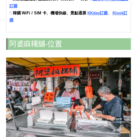
訂購
韓國
5.
WiFi / SIM 卡、機場快線、景點通票
KKday訂購
、
Klook訂
購
阿婆麻糬舖-位置