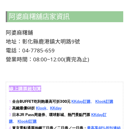
阿婆麻糬舖
店家資訊
阿婆麻糬舖
地址：彰化縣鹿港鎮大明路9號
電話：04-7785-659
營業時間：08:00~12:00(賣完為止)
線上購票超划算
1.
全台BUFFET吃到飽最高可折300元
KKday訂購
、
Klook訂購
2.
高鐵最優68折
Klook
、
KKday
3.
日本JR Pass周遊券、環球影城、熱門景點門票
KKday訂
購
、
KlookI訂購
4.
東京景點通票地鐵三日券／二日券／一日券：
最高享48%折扣連結