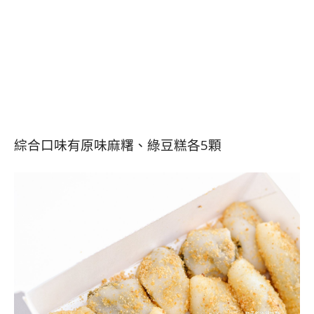
綜合口味有原味麻糬、綠豆糕各5顆