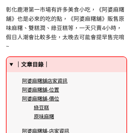
彰化鹿港第一市場有許多美食小吃，《阿婆麻糬
舖》也是必來的吃的點，《阿婆麻糬舖》販售原
味麻糬
、
雙糕潤
、
綠豆糕等
，
一天只賣4小時
，
假日人潮會比較多些
，太晚去可能會提早售完唷
~
｜文章目錄｜
阿婆麻糬舖店家資訊
阿婆麻糬舖-位置
阿婆麻糬舖-價位
綠豆糕
原味麻糬
阿婆麻糬舖-店家資訊