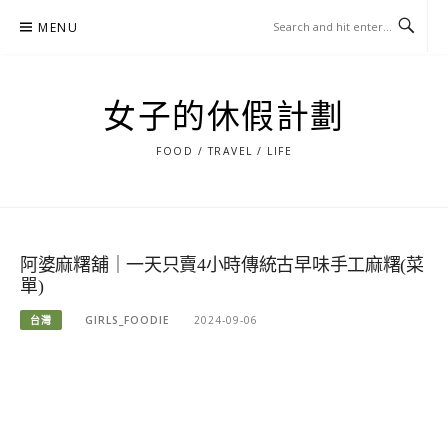
Skip
MENU
to
content
女子的休假計劃
FOOD / TRAVEL / LIFE
阿婆麻糬舖｜一天只賣4小時傳統古早味手工麻糬(菜
單)
台灣
GIRLS_FOODIE
2024-09-06