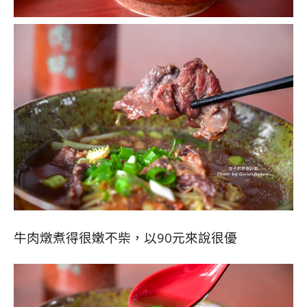
牛肉燉煮得很嫩不柴，以90元來說很優