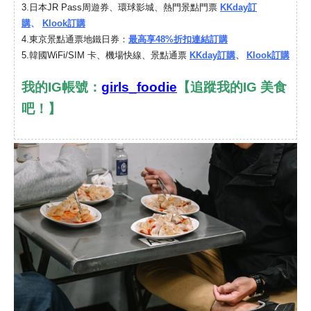
3.
日本JR Pass周遊券、環球影城、熱門景點門票
KKday訂
購
、
Klook訂購
4.
東京景點通票地鐵日券：
最高享48%折扣連結訂購
韓國
5.
WiFi/SIM 卡、機場快線、景點通票
KKday訂購
、
Klook訂購
我的IG帳號：
girls_foodie
【追蹤我的IG 美食
吧！】