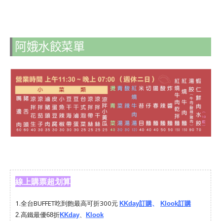
阿娥水餃菜單
線上購票超划算
1.
全台BUFFET吃到飽最高可折300元
KKday訂購
、
Klook訂購
2.
高鐵最優68折
KKday
、
Klook