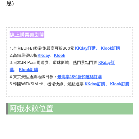
息)
線上購票超划算
1.
全台BUFFET吃到飽最高可折300元
KKday訂購
、
Klook訂購
2.
高鐵最優68折
KKday
、
Klook
3.
日本JR Pass周遊券、環球影城、熱門景點門票
KKday訂
購
、
Klook訂購
4.
東京景點通票地鐵日券：
最高享48%折扣連結訂購
韓國
5.
WiFi/SIM 卡、機場快線、景點通票
KKday訂購
、
Klook訂購
阿娥水餃位置