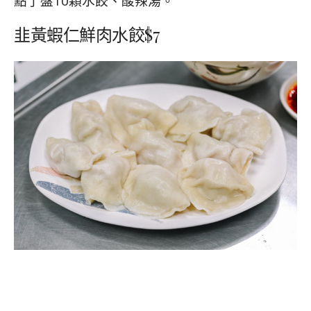
點了盤10顆水餃、酸辣湯。
韭黃蝦仁鮮肉水餃$7