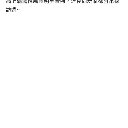
牆上滿滿推薦與明星合照，連食尚玩家都有來採
訪過~