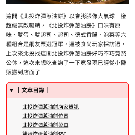
這間《北投炸彈蔥油餅》以會膨脹像大氣球一樣
超級無敵吸睛，《北投炸彈蔥油餅》口味有原
味、雙蛋、雙起司、起司、德式香腸、泡菜等六
種組合是網友票選冠軍，還被食尚玩家採訪過，
上次來北投找這間北投炸彈蔥油餅好巧不巧竟然
公休，這次來想吃查詢了一下竟發現已經從小攤
販搬到店面了
｜文章目錄｜
北投炸彈蔥油餅店家資訊
北投炸彈蔥油餅位置
北投炸彈蔥油餅菜單
雙蛋炸蛋蔥油餅$50