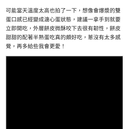
可能當天溫度太高也拍了一下，想像會爆漿的雙
蛋口感已經變成溏心蛋狀態，建議一拿手到就要
立即開吃，外層餅皮微酥咬下去很有韌性，餅皮
甜甜的配著半熟蛋吃真的頗好吃，蔥沒有太多感
覺，再多給些我會更愛！