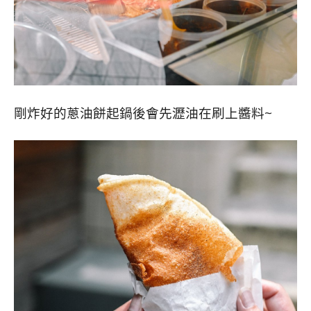
剛炸好的蔥油餅起鍋後會先瀝油在刷上醬料~