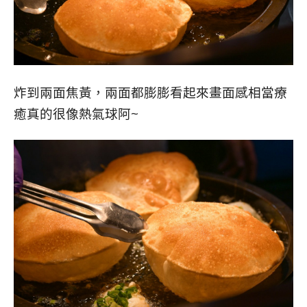
炸到兩面焦黃，兩面都膨膨看起來畫面感相當療
癒真的很像熱氣球阿~