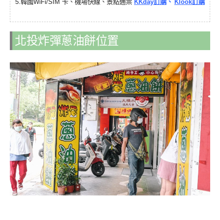
韓國
5.
WiFi/SIM 卡、機場快線、景點通票
KKday訂購
、
Klook訂購
北投炸彈蔥油餅位置