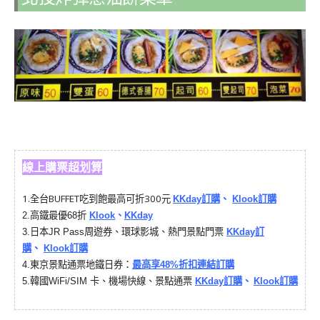
線上購票超划算
1.
全台BUFFET吃到飽最高可折300元
KKday訂購
、
Klook訂購
2.
高鐵最優68折
Klook
、
KKday
3.
日本JR Pass周遊券、環球影城、熱門景點門票
KKday訂
購
、
Klook訂購
4.
東京景點通票地鐵日券：
最高享48%折扣連結訂購
韓國
5.
WiFi/SIM 卡、機場快線、景點通票
KKday訂購
、
Klook訂購