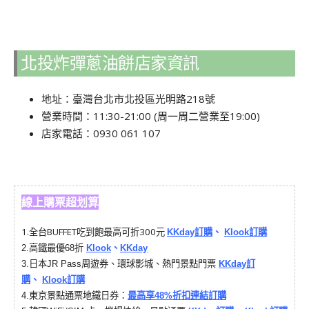
北投炸彈蔥油餅店家資訊
地址：臺灣台北市北投區光明路218號
營業時間：11:30-21:00 (周一周二營業至19:00)
店家電話：0930 061 107
線上購票超划算
1.
全台BUFFET吃到飽最高可折300元
KKday訂購
、
Klook訂購
2.
高鐵最優68折
Klook
、
KKday
3.
日本JR Pass周遊券、環球影城、熱門景點門票
KKday訂
購
、
Klook訂購
4.
東京景點通票地鐵日券：
最高享48%折扣連結訂購