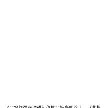
《北投炸彈蔥油餅》位於北投光明路上，《北投