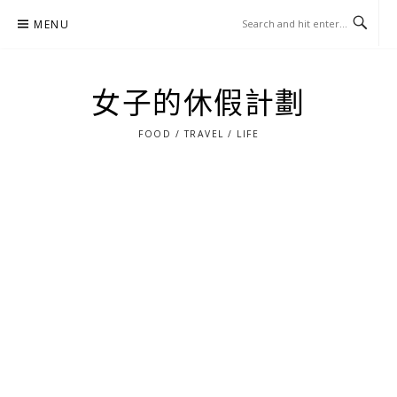
Skip
MENU
to
content
女子的休假計劃
FOOD / TRAVEL / LIFE