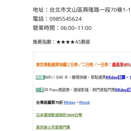
地址：台北市文山區興隆路一段70巷1-
電話：0985545624
營業時間：06:00–11:00
推薦指數：★★★★4.5顆星
東京景點通票地鐵三日券／二日券／一日券
：
最高享48
韓國
WiFi / SIM 卡、機場快線、景點通票
KKday訂購
、
日本
JR Pass周遊券、環球影城、熱門景點門票
KKday
台灣高鐵票75折
KKday
、
Klook
日本環球影城現折3000日幣
東京迪士尼度假門票