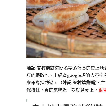
陳記.眷村燒餅
這間名字落落長的史上地
真的很敢ㄟ，上網查google評論人不多有
來報導採訪過，（
陳記.眷村燒餅舖
)，
保持住，真的來吃過一次就會愛上，
很