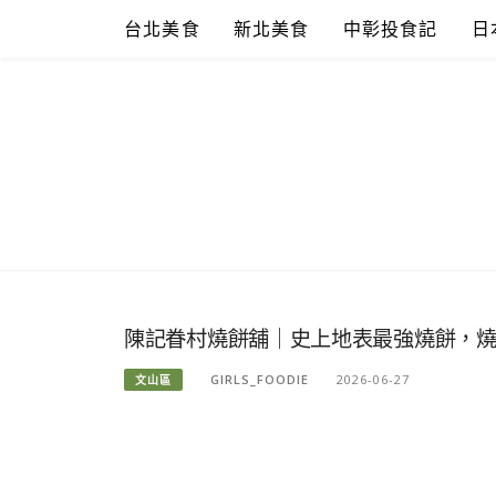
Skip
台北美食
新北美食
中彰投食記
日
to
content
陳記眷村燒餅舖｜史上地表最強燒餅，
GIRLS_FOODIE
2026-06-27
文山區