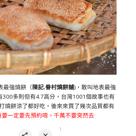
表最強燒餅（
陳記.眷村燒餅舖
)，敢叫地表最強
300多則但有4.7高分，台灣1001個故事也有
主打燒餅涼了都好吃，後來來買了幾次品質都有
重要一定要先預約唷，千萬不要突然去