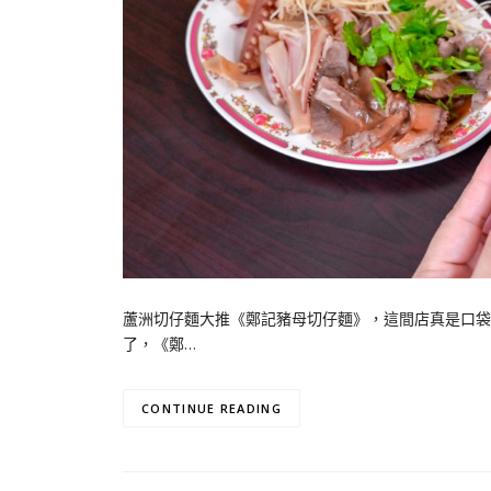
蘆洲切仔麵大推《鄭記豬母切仔麵》，這間店真是口袋
了，《鄭…
CONTINUE READING