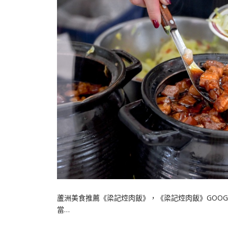
蘆洲美食推薦《梁記焢肉飯》，《梁記焢肉飯》GOOG
當…