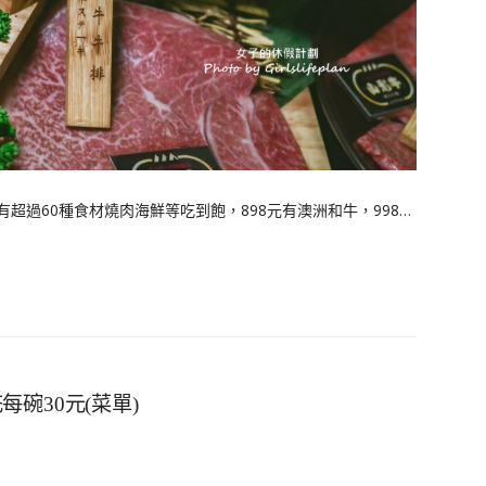
超過60種食材燒肉海鮮等吃到飽，898元有澳洲和牛，998…
碗30元(菜單)