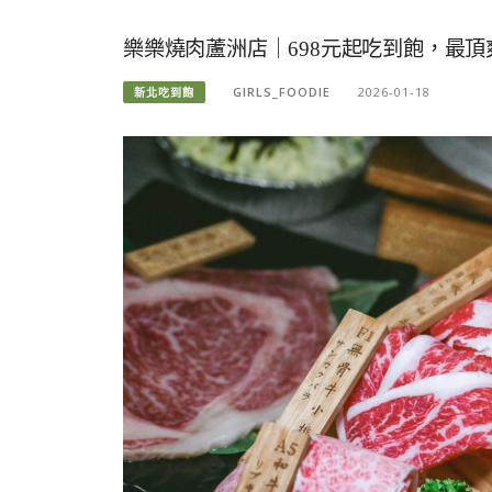
樂樂燒肉蘆洲店｜698元起吃到飽，最頂
GIRLS_FOODIE
2026-01-18
新北吃到飽