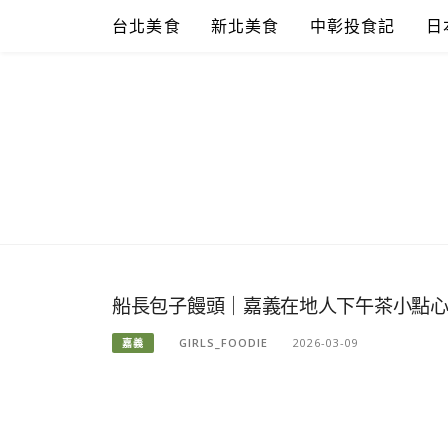
Skip
台北美食
新北美食
中彰投食記
日
to
content
船長包子饅頭｜嘉義在地人下午茶小點心包子
GIRLS_FOODIE
2026-03-09
嘉義