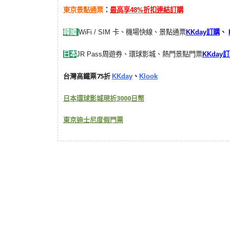
東京景點通票
：
最高享48%折扣連結訂購
韓國
WiFi / SIM 卡、機場快線、景點通票
KKday訂購
、
日本
JR Pass周遊券、環球影城、熱門景點門票
KKday
台灣高鐵票75折
KKday
、
Klook
日本環球影城現折3000日幣
東京迪士尼度假門票