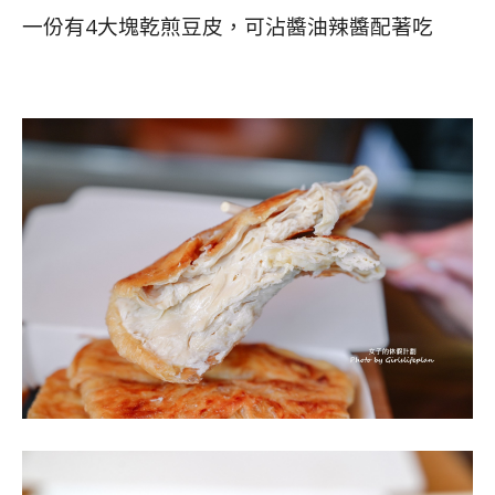
一份有4大塊乾煎豆皮，可沾醬油辣醬配著吃