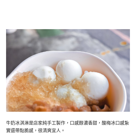
牛奶冰淇淋是店家純手工製作，口感醇濃香甜，酸梅冰口感紮
實還帶點脆感，很清爽宜人。