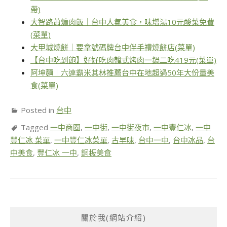
帶)
大智路蕭爌肉飯｜台中人氣美食，味增湯10元酸菜免費
(菜單)
大甲城燒餅｜要拿號碼牌台中伴手禮燒餅店(菜單)
【台中吃到飽】好好吃肉韓式烤肉一鍋二吃419元(菜單)
阿坤麵｜六連霸米其林推薦台中在地超過50年大份量美
食(菜單)
Posted in
台中
Tagged
一中商圈
,
一中街
,
一中街夜市
,
一中豐仁冰
,
一中
豐仁冰 菜單
,
一中豐仁冰菜單
,
古早味
,
台中一中
,
台中冰品
,
台
中美食
,
豐仁冰 一中
,
銅板美食
關於我(網站介紹)