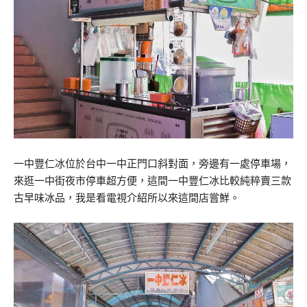
一中豐仁冰位於台中一中正門口斜對面，旁邊有一處停車場，
來逛一中街夜市停車超方便，這間一中豐仁冰比較純粹賣三款
古早味冰品，我是看電視介紹所以來這間店嘗鮮。