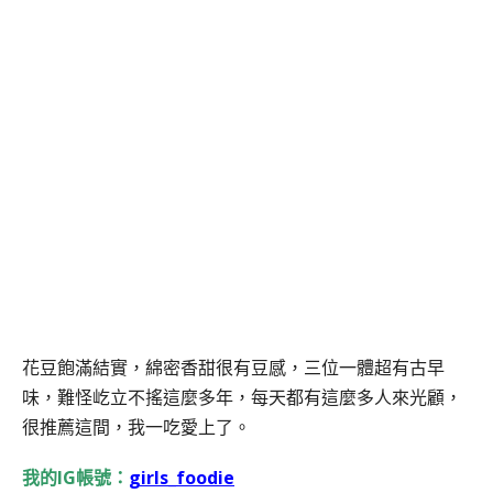
花豆飽滿結實，綿密香甜很有豆感，三位一體超有古早
味，難怪屹立不搖這麼多年，每天都有這麼多人來光顧，
很推薦這間，我一吃愛上了。
我的IG帳號：
girls_foodie