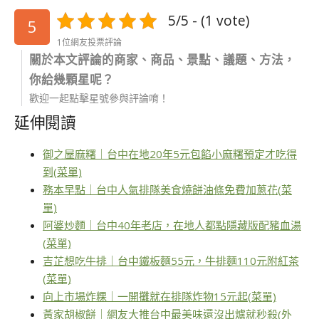
5/5 - (1 vote)
5
1位網友投票評論
關於本文評論的商家、商品、景點、議題、方法，
你給幾顆星呢？
歡迎一起點擊星號參與評論唷！
延伸閱讀
御之屋麻糬｜台中在地20年5元包餡小麻糬預定才吃得
到(菜單)
務本早點｜台中人氣排隊美食燒餅油條免費加蔥花(菜
單)
阿婆炒麵｜台中40年老店，在地人都點隱藏版配豬血湯
(菜單)
吉芷想吃牛排｜台中鐵板麵55元，牛排麵110元附紅茶
(菜單)
向上市場炸粿｜一開攤就在排隊炸物15元起(菜單)
黃家胡椒餅｜網友大推台中最美味還沒出爐就秒殺(外