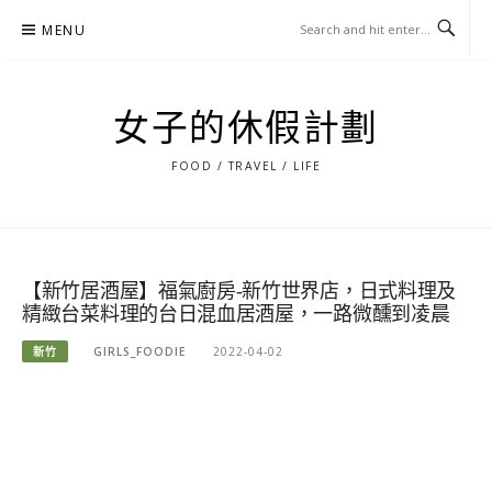
Skip
MENU
to
content
女子的休假計劃
FOOD / TRAVEL / LIFE
【新竹居酒屋】福氣廚房-新竹世界店，日式料理及
精緻台菜料理的台日混血居酒屋，一路微醺到凌晨
新竹
GIRLS_FOODIE
2022-04-02