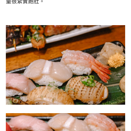
量很紮實飽肚。