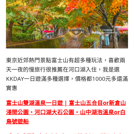
東京近郊熱門景點富士山有超多種玩法，喜歡兩
天一夜的慢旅行很推薦在河口湖入住，我是選
KKDAY一日遊滿多種選擇，價格都1000元多還滿
實惠
富士山雙湖溫泉一日遊 | 富士山五合目or新倉山
淺間公園・河口湖大石公園・山中湖泡溫泉or白
鳥號遊船