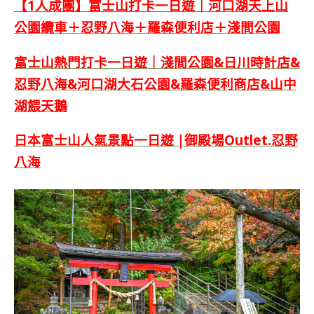
【1人成團】富士山打卡一日遊｜河口湖天上山
公園纜車＋忍野八海＋羅森便利店＋淺間公園
富士山熱門打卡一日遊｜淺間公園&日川時計店&
忍野八海&河口湖大石公園&羅森便利商店&山中
湖餵天鵝
日本富士山人氣景點一日遊 |御殿場Outlet.忍野
八海