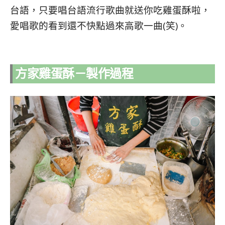
台語，只要唱台語流行歌曲就送你吃雞蛋酥啦，
愛唱歌的看到還不快點過來高歌一曲(笑)。
方家雞蛋酥－製作過程