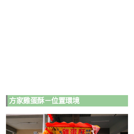
方家雞蛋酥－位置環境