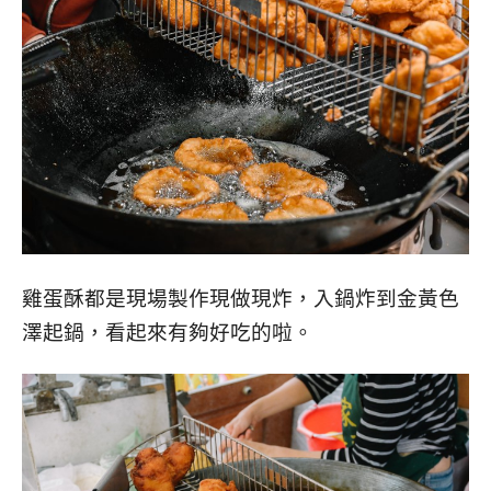
雞蛋酥都是現場製作現做現炸，入鍋炸到金黃色
澤起鍋，看起來有夠好吃的啦。