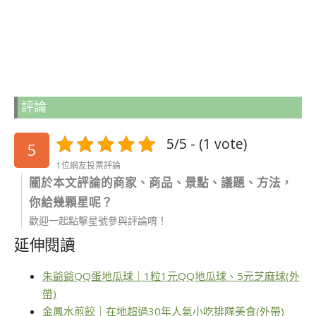
評論
5/5 - (1 vote)
5
1位網友投票評論
關於本文評論的商家、商品、景點、議題、方法，
你給幾顆星呢？
歡迎一起點擊星號參與評論唷！
延伸閱讀
朱爺爺QQ蛋地瓜球｜1粒1元QQ地瓜球、5元芝麻球(外
帶)
金鳳水煎餃｜在地超過30年人氣小吃排隊美食(外帶)