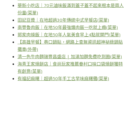
華新小吃店｜70元滷味飯滿到蓋子蓋不起來根本是兩人
份量(菜單)
田記豆漿｜在地超過30年傳統中式早餐店(菜單)
南豐魯肉飯｜在地50年最強爌肉飯一吃就上癮(菜單)
郭家肉燥飯｜在地50年人氣美食早上4點就開門(菜單)
【高雄早餐】巷口鍋貼，網路上查無資訊超神祕綠鍋貼
攤車(外帶)
清一色牛肉麵瑞豐昌盛店 | 加湯加麵免費吃到飽(菜單)
海青王家燒餅店｜食尚玩家推薦眷村口味口袋燒餅獨特
有創意(菜單)
有福記麻糬｜超過50年手工古早味麻糬攤(菜單)