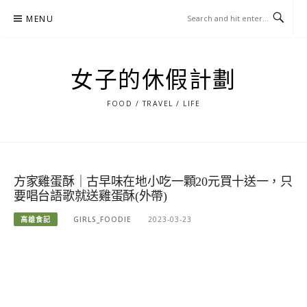
Skip
MENU
to
content
女子的休假計劃
FOOD / TRAVEL / LIFE
方家雞蛋酥｜古早味在地小吃一顆20元買十送一，只
要唱台語歌就送雞蛋酥(外帶)
高雄食記
GIRLS_FOODIE
2023-03-23