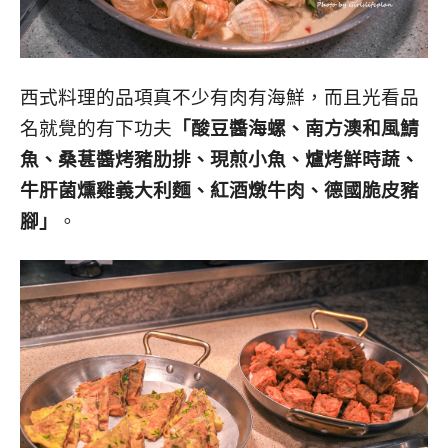
西式料理的品項真不少有肉有海鮮，而且光看品
名就覺的有下功夫
「酸豆醬海螺、南方澳和風鯖
魚、桑葚醬烤豬肋排、現煎小魚、爐烤鮮時蔬、
牛肝菌燻雞義大利麵、紅酒燉牛肉、德國脆皮豬
腳」
。