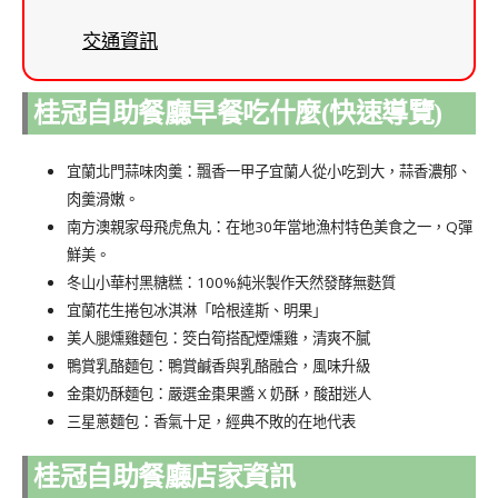
交通資訊
桂冠自助餐廳早餐吃什麼(快速導覽)
宜蘭北門蒜味肉羹
：飄香一甲子宜蘭人從小吃到大，蒜香濃郁、
肉羹滑嫩。
南方澳親家母飛虎魚丸：在地
30年當地漁村特色美食之一，Q彈
鮮美。
冬山小華村黑糖糕：100%純米製作
天然發酵無麩質
宜蘭花生捲包冰淇淋「哈根達斯、明果」
美人腿燻雞麵包：
筊白筍搭配煙燻雞，清爽不膩
鴨賞乳酪麵包：
鴨賞鹹香與乳酪融合，風味升級
金棗奶酥麵包：
嚴選金棗果醬 X 奶酥，酸甜迷人
三星蔥麵包：
香氣十足，經典不敗的在地代表
桂冠自助餐廳店家資訊