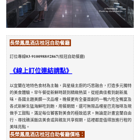
長榮鳳凰酒店桂冠自助餐廳
訂位專線𝟎𝟑-𝟗𝟏𝟎𝟎𝟗𝟖𝟖#𝟐𝟖𝟔𝟕(桂冠自助餐廳)
《線上訂位連結請點》
以宜蘭在地特色食材為主軸，與星級主廚的巧思融合，打造多元獨特
的美食體驗。早午餐從新鮮時蔬到精緻熱菜，從經典佳肴到創新風
味，各國主題美饌一次品嚐。晚餐更有全臺首創的一鴨六吃全鴨宴及
各式新鮮生猛海鮮吃到飽，用餐期間，還可無限品嚐星巴克咖啡及現
做手工甜點，滿足每位饕客對美食的極致追求。無論是計畫宜蘭自由
行、尋找礁溪飯店美食或與親友共享假期，這裡都是值得放進行程的
美味亮點。
長榮鳳凰酒店桂冠自助餐廳
價格：