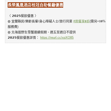
長榮鳳凰酒店桂冠自助餐廳
優惠
〈 𝟮𝟬𝟮𝟱餐飲優惠 〉
◍ 宜蘭縣民/樂齡長輩/身心障礙人士/旅行同業
#用餐享𝟖折
(需另+𝟏𝟎%
服務費)
◍ 北海道野生雪蟹連續假期、週五至週日不提供
𝟮𝟬𝟮𝟱餐飲優惠詳情：
https://reurl.cc/xpXO85