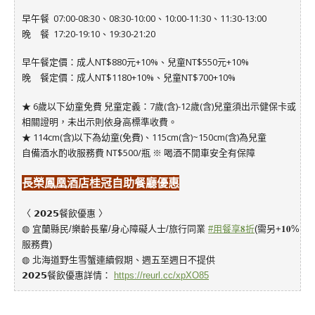
早午餐 07:00-08:30、08:30-10:00、10:00-11:30、11:30-13:00
晚 餐 17:20-19:10、19:30-21:20
早午餐定價：成人NT$880元+10%、兒童NT$550元+10%
晚 餐定價：成人NT$1180+10%、兒童NT$700+10%
★ 6歲以下幼童免費 兒童定義：7歲(含)-12歲(含)兒童須出示健保卡或
相關證明，未出示則依身高標準收費。
★ 114cm(含)以下為幼童(免費)、115cm(含)~150cm(含)為兒童
自備酒水酌收服務費 NT$500/瓶 ※ 喝酒不開車安全有保障
長榮鳳凰酒店桂冠自助餐廳
優惠
〈 𝟮𝟬𝟮𝟱餐飲優惠 〉
◍ 宜蘭縣民/樂齡長輩/身心障礙人士/旅行同業
#用餐享𝟖折
(需另+𝟏𝟎%
服務費)
◍ 北海道野生雪蟹連續假期、週五至週日不提供
𝟮𝟬𝟮𝟱餐飲優惠詳情：
https://reurl.cc/xpXO85