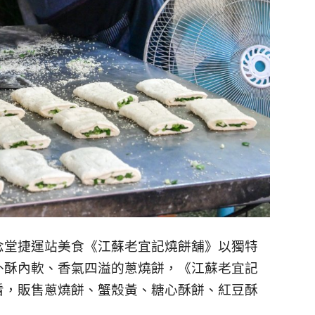
念堂捷運站美食《江蘇老宜記燒餅舖》以獨特
外酥內軟、香氣四溢的蔥燒餅，《江蘇老宜記
看
，販售蔥燒餅、蟹殼黃、糖心酥餅、紅豆酥