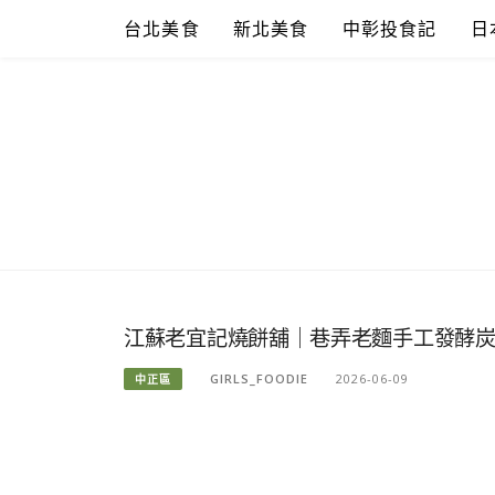
Skip
台北美食
新北美食
中彰投食記
日
to
content
江蘇老宜記燒餅舖｜巷弄老麵手工發酵炭烤蔥
GIRLS_FOODIE
2026-06-09
中正區