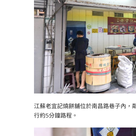
江蘇老宜記燒餅舖位於
南昌路巷子內，
行約5分鐘路程。