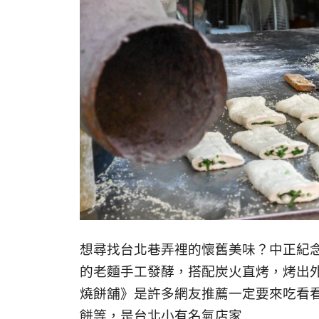
想尋找台北巷弄裡的懷舊美味？中正紀
的老麵手工發酵，搭配炭火直烤，烤出
燒餅舖》是許多網友推薦一定要來吃看
餅等，是台北小有名氣店家