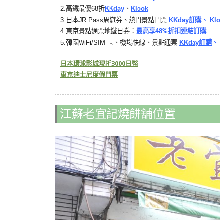
2.
高鐵最優68折
KKday
、
Klook
3.
日本JR Pass周遊券、熱門景點門票
KKday訂購
、
Kl
4.
東京景點通票地鐵日券：
最高享48%折扣連結訂購
韓國
5.
WiFi/SIM 卡、機場快線、景點通票
KKday訂購
、
日本環球影城現折3000日幣
東京迪士尼度假門票
江蘇老宜記燒餅舖位置