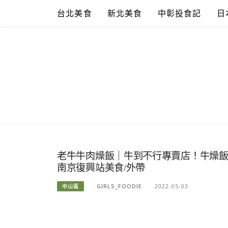
Skip
台北美食
新北美食
中彰投食記
日
to
content
老牛牛肉燥飯｜牛到不行專賣店！牛燥飯、
南京復興站美食/外帶
GIRLS_FOODIE
2022-05-03
中山區