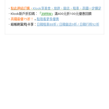
．
點此連結訂購、
Klook享美食、旅遊、飯店、租車、高鐵一定購足
．Klook新戶折扣碼：
「
39FRW
」
滿400元折100元優惠回饋
．
高鐵最優75折！
→
點我看更多優惠
．
結帳刷富邦J卡享：
日韓租車88折 / 日韓飯店9折 / 日韓行程92折