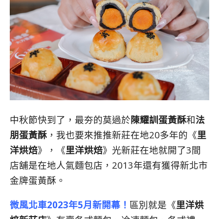
中秋節快到了，最夯的莫過於
陳耀訓蛋黃酥
和
法
朋蛋黃酥
，我也要來推推
新莊在地20多年的《
里
洋烘焙
》，《
里洋烘焙
》光新莊在地就開了3間
店舖是在地人氣麵包店，2013年還有獲得新北市
金牌蛋黃酥。
微風北車2023年5月新開幕！
區別就是《
里洋烘