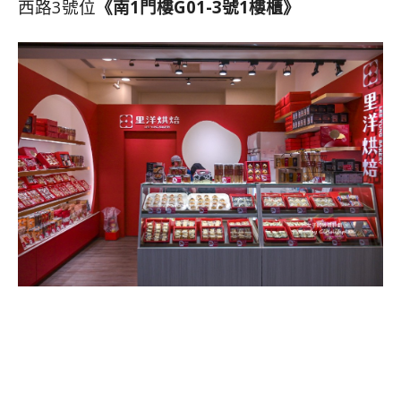
西路3號位
《南1門樓G01-3號1樓櫃》