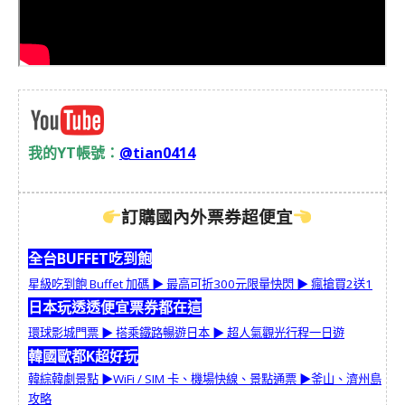
我的YT帳號：
@tian0414
訂購國內外票券超便宜
全台BUFFET吃到飽
星級吃到飽 Buffet 加碼 ▶︎ 最高可折300元限量快閃 ▶︎ 瘋搶買2送1
日本玩透透便宜票券都在這
環球影城門票 ▶︎ 搭乘鐵路暢遊日本 ▶︎ 超人氣觀光行程一日遊
韓國歐都K超好玩
韓綜韓劇景點 ▶︎WiFi / SIM 卡、機場快線、景點通票 ▶︎釜山、濟州島
攻略