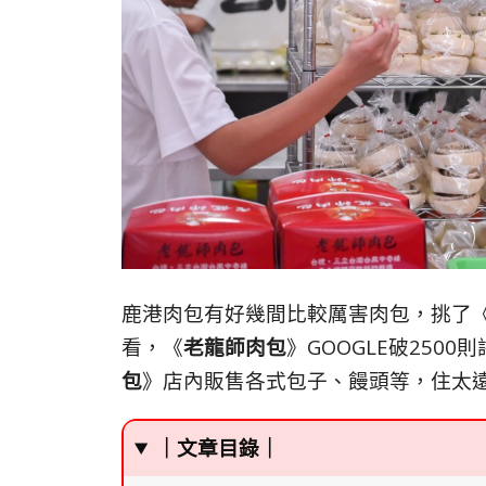
鹿港肉包有好幾間比較厲害肉包，挑了
看，《
老龍師肉包
》GOOGLE破250
包
》店內販售各式包子、饅頭等，住太
｜文章目錄｜