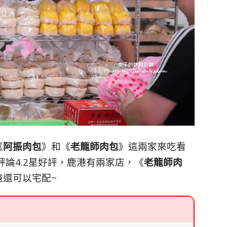
《
阿振肉包
》和《
老龍師肉包
》這兩家來吃看
0則評論4.2星好評，鹿港有兩家店，《
老龍師肉
遠還可以宅配~