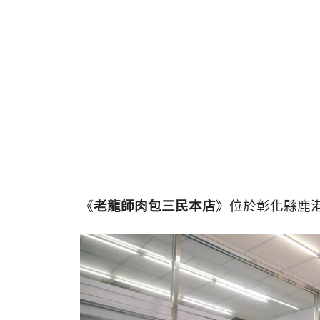
《
老龍師肉包三民本店
》位於彰化縣鹿港