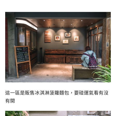
這一區是販售冰淇淋菠蘿麵包，要碰運氣看有沒
有開