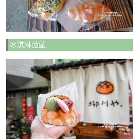
冰淇淋菠蘿