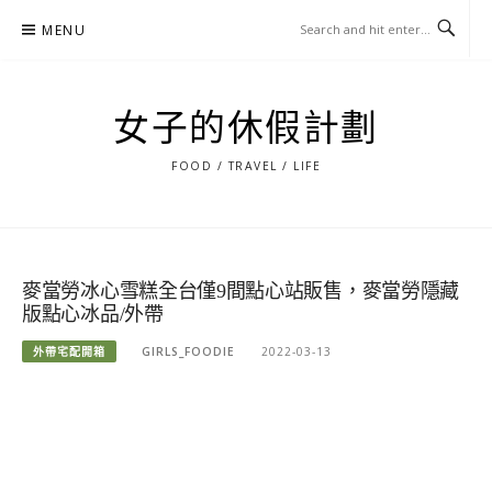
Skip
MENU
to
content
女子的休假計劃
FOOD / TRAVEL / LIFE
麥當勞冰心雪糕全台僅9間點心站販售，麥當勞隱藏
版點心冰品/外帶
外帶宅配開箱
GIRLS_FOODIE
2022-03-13