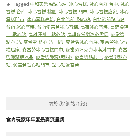
Tagged
中和家樂福點心站
,
冰心雪糕
,
冰心雪糕 台中
,
冰心
雪糕 台南
,
冰心雪糕 桃園
,
冰心雪糕 門市
,
冰心雪糕店家
,
冰心
雪糕門市
,
冰心雪糕高雄
,
台北館前-點心站
,
台北館前點心站
,
台南 冰心雪糕
,
台南麥當勞冰心雪糕
,
高雄冰心雪糕
,
高雄漢神
二-點心站
,
高雄漢神二點心站
,
高雄麥當勞冰心雪糕
,
麥當勞
點心 站
,
麥當勞 點心 站 門市
,
麥當勞冰心雪糕
,
麥當勞冰心雪
糕店家
,
麥當勞冰心雪糕門市
,
麥當勞巧克力冰淇淋門市
,
麥當
勞隱藏版冰品
,
麥當勞隱藏版點心
,
麥當勞點心店
,
麥當勞點心
站
,
麥當勞點心站門市
,
點心站麥當勞
關於我(網站介紹)
食尚玩家年年度最高流量獎