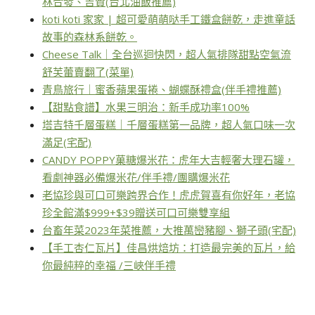
林合發、吉贊(台北油飯推薦)
koti koti 家家 | 超可愛萌萌哒手工鐵盒餅乾，走進童話
故事的森林系餅乾。
Cheese Talk｜全台巡迴快閃，超人氣排隊甜點空氣流
舒芙蕾賣翻了(菜單)
青鳥旅行｜蜜香蘋果蛋捲、蝴蝶酥禮盒(伴手禮推薦)
【甜點食譜】水果三明治：新手成功率100%
塔吉特千層蛋糕｜千層蛋糕第一品牌，超人氣口味一次
滿足(宅配)
CANDY POPPY菓糖爆米花：虎年大吉輕奢大理石罐，
看劇神器必備爆米花/伴手禮/團購爆米花
老協珍與可口可樂跨界合作！虎虎賀喜有你好年，老協
珍全館滿$999+$39贈送可口可樂雙享組
台畜年菜2023年菜推薦，大推萬巒豬腳、獅子頭(宅配)
【手工杏仁瓦片】佳昌烘焙坊：打造最完美的瓦片，給
你最純粹的幸福 /三峽伴手禮