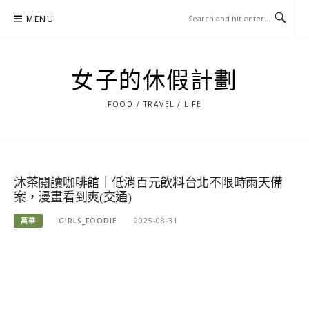
Skip
MENU
to
content
女子的休假計劃
FOOD / TRAVEL / LIFE
沐茶閱讀咖啡館｜低消百元飲料台北不限時雨天備
案，漫畫看到爽(交通)
萬華
GIRLS_FOODIE
2025-08-31