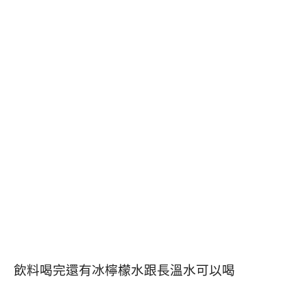
飲料喝完還有冰檸檬水跟長溫水可以喝