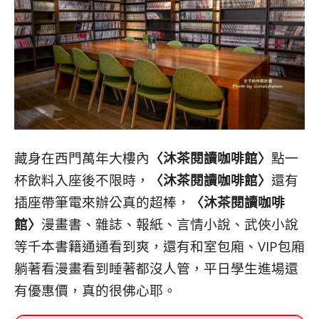
藏身在西門萬年大樓內
〈沐茶閱讀咖啡館〉
點一
杯飲料入座後不限時，
〈沐茶閱讀咖啡館〉
還有
插座帶筆電來辦公真的超棒，
〈沐茶閱讀咖啡
館〉
漫畫書、雜誌、報紙、言情小說、武俠小說
等千本書籍通通看到爽，還有和室包廂、VIP包廂
躺著看漫畫看到睡著都沒人管，
平日學生進場還
有優惠價，真的很佛心耶。