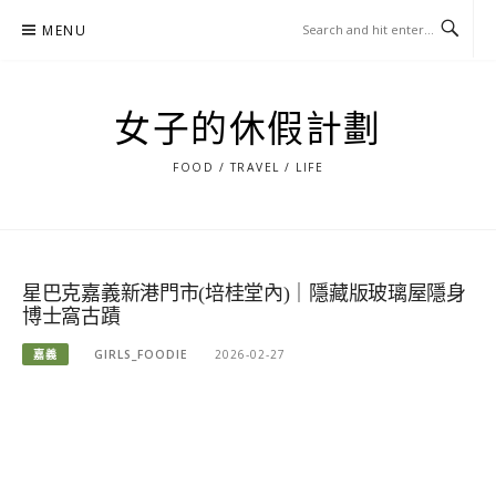
Skip
MENU
to
content
女子的休假計劃
FOOD / TRAVEL / LIFE
星巴克嘉義新港門市(培桂堂內)｜隱藏版玻璃屋隱身
博士窩古蹟
嘉義
GIRLS_FOODIE
2026-02-27