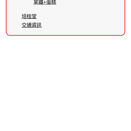
拿鐵+蛋糕
培桂堂
交通資訊