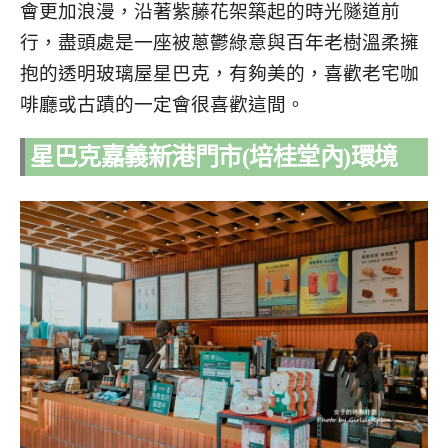
會更加浪漫，沿著紫藤花架築起的時光隧道前
行，盡頭處是一座被蔥鬱綠意與百年老樹溫柔擁
抱的透明玻璃屋星巴克，有夠美的，喜歡老宅咖
啡廳或古蹟的一定會很喜歡這間。
星巴克嘉義新港門市(培桂堂內)環境