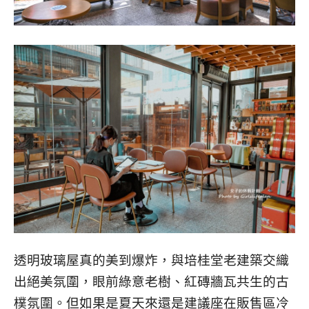
透明玻璃屋真的美到爆炸，與培桂堂老建築交織
出絕美氛圍，眼前綠意老樹、紅磚牆瓦共生的古
樸氛圍。但如果是夏天來還是建議座在販售區冷