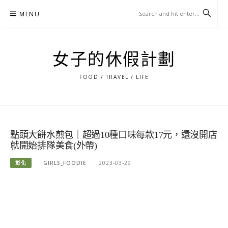
Skip
MENU
to
content
女子的休假計劃
FOOD / TRAVEL / LIFE
點頭大餅水煎包｜超過10種口味每款17元，還沒開店
就開始排隊美食(外帶)
彰化
GIRLS_FOODIE
2023-03-29