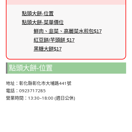
點頭大餅-位置
點頭大餅-菜單價位
鮮肉、韭菜、高麗菜水煎包$17
紅豆餅/芋頭餅 $17
黑糖大餅$17
點頭大餅-位置
地址：彰化縣彰化市大埔路441號
電話：0923717285
營業時間：13:30–18:00 (週日公休)