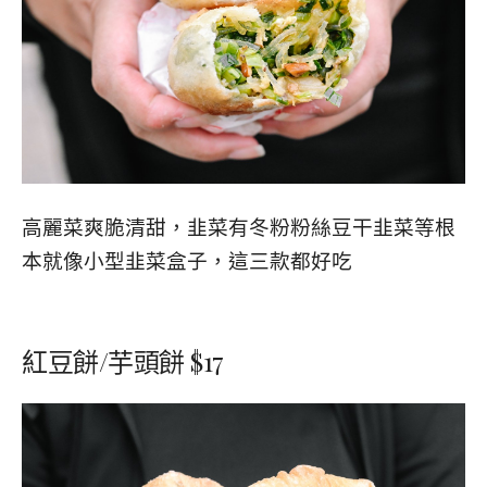
高麗菜爽脆清甜
，
韭菜有冬粉粉絲豆干韭菜等根
本就像小型韭菜盒子，這三款都好吃
紅豆餅/芋頭餅 $17