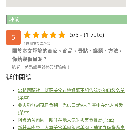
評論
5/5 - (1 vote)
5
1位網友投票評論
關於本文評論的商家、商品、景點、議題、方法，
你給幾顆星呢？
歡迎一起點擊星號參與評論唷！
延伸閱讀
忠將蔥蔬餅｜新莊美食在地媽媽不想告訴你的口袋名單
(菜單)
魯肉發無刺虱目魚粥｜光店員就9人作業中在地人最愛
(菜單)
阿淑清蒸肉圓｜新莊在地人氣銅板美食推薦(菜單)
新莊羊肉榮｜人氣美食羊肉飯炒羊肉，蒜泥九層塔隨意