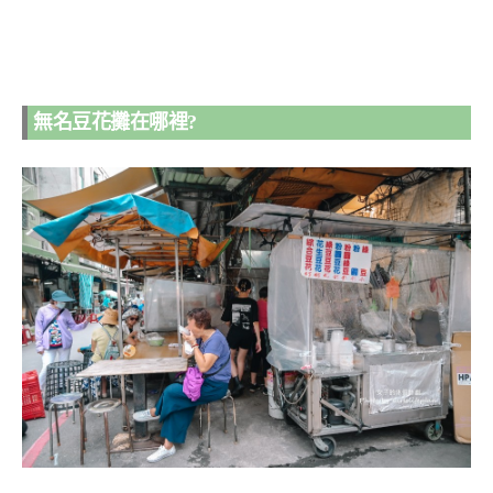
無名豆花攤在哪裡?