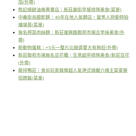
加(外帶)
熊記燒餅油條專賣店｜新莊廟街早餐排隊美食(菜單)
中義街烏醋乾麵｜40年在地人氣麵店，當男人戀愛時拍
攝場景(菜單)
無名榨菜肉絲麵｜新莊復興路聯邦市場古早味美食(外
帶)
新動物蛋糕｜+5元一整片比臉還要大有夠狂(外帶)
新莊聯邦市場無名豆花攤｜生意超夯排隊美食/新莊豆花
(外帶)
龍祥鴨莊｜食尚玩家報導超人氣港式燒臘六樣主菜豪華
招牌飯(菜單)