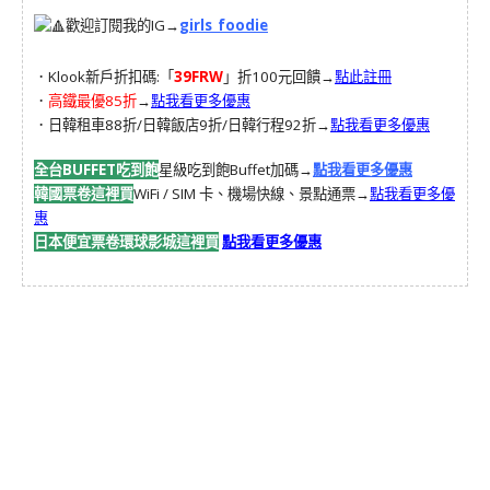
歡迎訂閱我的IG→
girls_foodie
．Klook新戶折扣碼:「
39FRW
」折100元回饋→
點此註冊
．
高鐵最優85折
→
點我看更多優惠
．日韓租車88折/日韓飯店9折/日韓行程92折→
點我看更多優惠
全台BUFFET吃到飽
星級吃到飽Buffet加碼→
點我看更多優惠
韓國票卷這裡買
WiFi / SIM 卡、機場快線、景點通票→
點我看更多優
惠
日本便宜票卷環球影城這裡買
點我看更多優惠