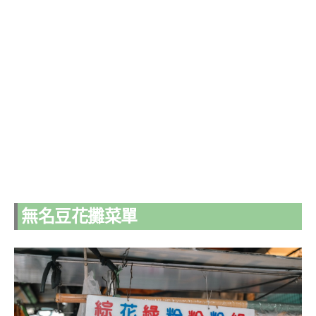
無名豆花攤菜單