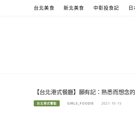
Skip
台北美食
新北美食
中彰投食記
日
to
content
【台北港式餐廳】願有記：熟悉而想念的香
GIRLS_FOODIE
2021-10-15
台北港式餐點