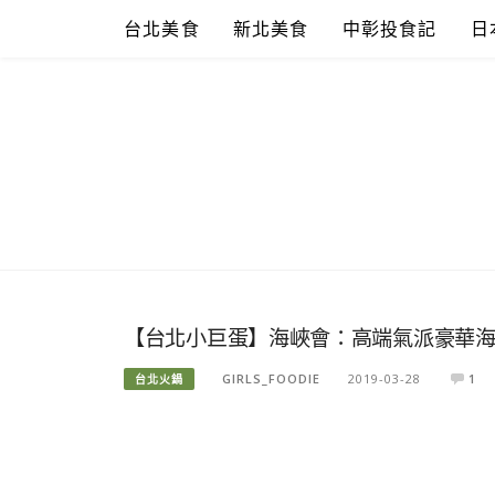
Skip
台北美食
新北美食
中彰投食記
日
to
content
【台北小巨蛋】海峽會：高端氣派豪華海
GIRLS_FOODIE
2019-03-28
1
台北火鍋