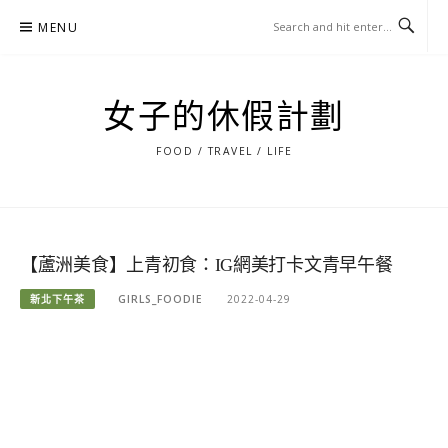
Skip
MENU
to
content
女子的休假計劃
FOOD / TRAVEL / LIFE
【蘆洲美食】上青初食：IG網美打卡文青早午餐
新北下午茶
GIRLS_FOODIE
2022-04-29