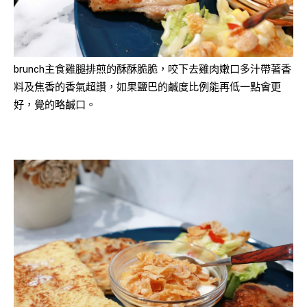
brunch主
食雞腿排煎的酥酥脆脆，咬下去雞肉嫩口多汁帶著香
料及
焦香的香氣超讚，如果鹽巴的鹹度比例能再低一點會更
好，覺的略鹹口。