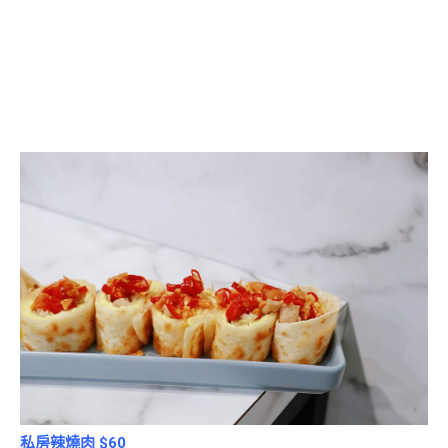
私房辣燒肉 $60