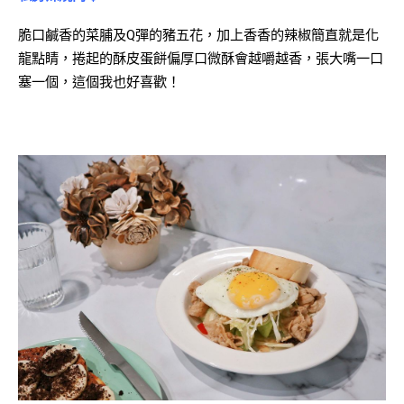
脆口鹹香的菜脯及Q彈的豬五花，加上香香的
辣椒簡直就是化
龍點睛，捲起的酥皮蛋餅偏厚口微酥會越嚼越香，張大嘴一口
塞一個，這個我也好喜歡！