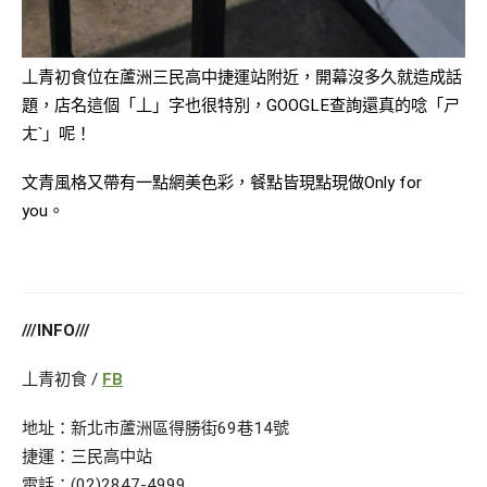
丄青初食位在蘆洲三民高中捷運站附近，開幕沒多久就造成話
題，店名這個「
丄」字也很特別，GOOGLE查詢還真的唸「ㄕ
ㄤˋ」呢！
文青風格又帶有一點網美色彩，餐點皆現點現做Only for
you。
///INFO///
丄青初食 /
FB
地址：新北市蘆洲區得勝街69巷14號
捷運：三民高中站
電話：(02)2847-4999