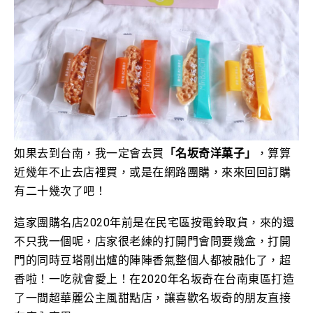
如果去到台南，我一定會去買
「
名坂奇洋菓子」
，算算
近幾年不止去店裡買，或是在網路團購，來來回回訂購
有二十幾次了吧！
這家團購名店2020年前是在
民宅區按電鈴取貨，來的還
不只我一個呢，店家很老練的打開門會問要幾盒，打開
門的同時豆塔剛出爐的陣陣香氣整個人都被融化了，超
香啦！一吃就會愛上！在2020年名坂奇在台南東區打造
了一間超華麗公主風甜點店，讓喜歡
名坂奇的朋友直接