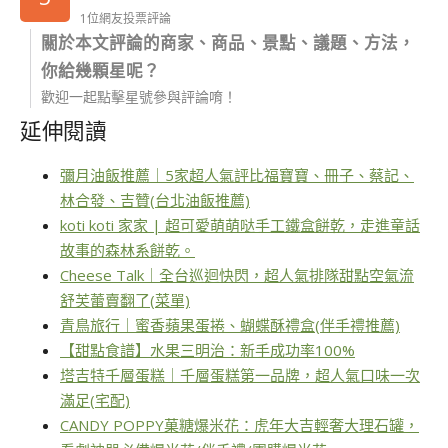
1位網友投票評論
關於本文評論的商家、商品、景點、議題、方法，
你給幾顆星呢？
歡迎一起點擊星號參與評論唷！
延伸閱讀
彌月油飯推薦｜5家超人氣評比福寶寶、冊子、蔡記、
林合發、吉贊(台北油飯推薦)
koti koti 家家 | 超可愛萌萌哒手工鐵盒餅乾，走進童話
故事的森林系餅乾。
Cheese Talk｜全台巡迴快閃，超人氣排隊甜點空氣流
舒芙蕾賣翻了(菜單)
青鳥旅行｜蜜香蘋果蛋捲、蝴蝶酥禮盒(伴手禮推薦)
【甜點食譜】水果三明治：新手成功率100%
塔吉特千層蛋糕｜千層蛋糕第一品牌，超人氣口味一次
滿足(宅配)
CANDY POPPY菓糖爆米花：虎年大吉輕奢大理石罐，