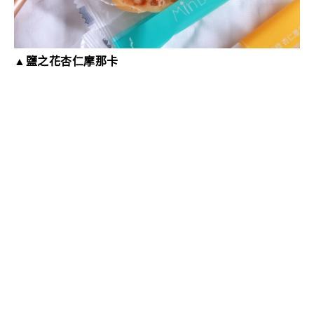
▲鹽之花杏仁摩那卡