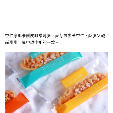
杏仁摩那卡餅皮非常薄脆，麥芽包裏著杏仁，酥脆又鹹
鹹甜甜，屬中規中矩的一款。