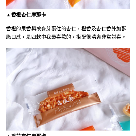
▲香橙杏仁摩那卡
香橙的果香與被麥芽裏住的杏仁，橙香及杏仁香外加酥
脆口感，是四款中我最喜歡的，搭配很清爽非常討喜。