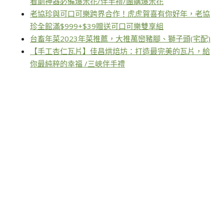
看劇神器必備爆米花/伴手禮/團購爆米花
老協珍與可口可樂跨界合作！虎虎賀喜有你好年，老協
珍全館滿$999+$39贈送可口可樂雙享組
台畜年菜2023年菜推薦，大推萬巒豬腳、獅子頭(宅配)
【手工杏仁瓦片】佳昌烘焙坊：打造最完美的瓦片，給
你最純粹的幸福 /三峽伴手禮