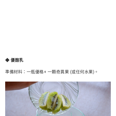
◆ 優酪乳
準備材料：一
瓶優格+ 一顆奇異果 (或任何水果)。