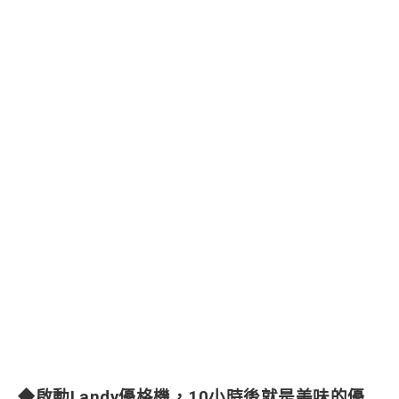
◆啟動Landy優格機，10小時後就是美味的優