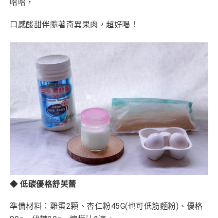
哈哈，
口感酸甜伴隨著奇異果肉，超好喝！
◆ 低碳優格舒芙蕾
準備材料：雞蛋2顆、杏仁粉45G(也可低筋麵粉)
、優格