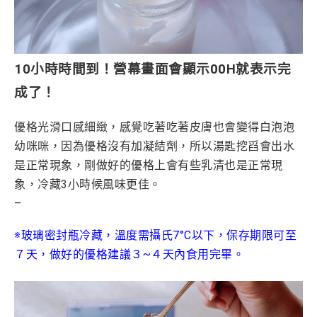
10小時時間到！營幕畫面會顯示00H就表示完
成了！
優格光滑口感細緻，感覺吃著吃著皮膚也會變得白泡泡
幼咪咪，因為優格沒有加凝結劑，所以湯匙挖舀會出水
是正常現象，剛做好的優格上會有些乳清也是正常現
象，冷藏3小時候風味更佳。
–
※玻璃密封瓶冷藏，溫度需攝氏7°C以下，保存期限可至
７天
，
做好的優格建議３~４天內食用完畢
。