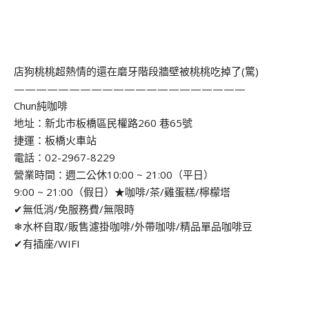
店狗桃桃超熱情的還在磨牙階段牆壁被桃桃吃掉了(驚)
—————————————————————
Chun純咖啡
地址：新北市板橋區民權路260 巷65號
捷運：板橋火車站
電話：02-2967-8229
營業時間：週二公休10:00 ~ 21:00（平日）
9:00 ~ 21:00（假日）★咖啡/茶/雞蛋糕/檸檬塔
✔無低消/免服務費/無限時
❄水杯自取/販售濾掛咖啡/外帶咖啡/精品單品咖啡豆
✔有插座/WIFI