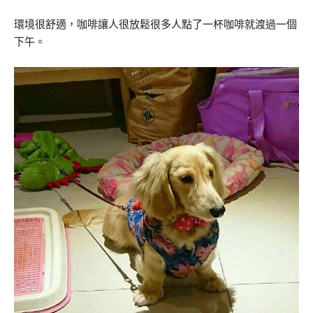
環境很舒適，咖啡讓人很放鬆很多人點了一杯咖啡就渡過一個
下午。