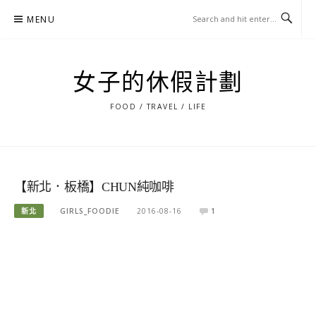
Skip
MENU
to
content
女子的休假計劃
FOOD / TRAVEL / LIFE
【新北．板橋】CHUN純咖啡
新北
GIRLS_FOODIE
2016-08-16
1