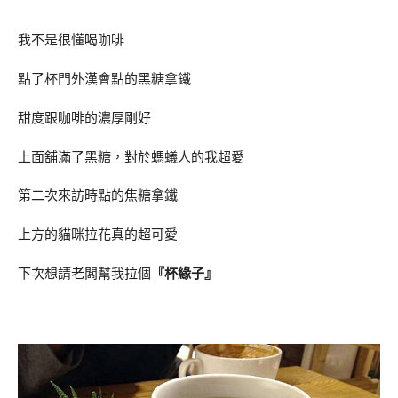
我不是很懂喝咖啡
點了杯門外漢會點的黑糖拿鐵
甜度跟咖啡的濃厚剛好
上面舖滿了黑糖，對於螞蟻人的我超愛
第二次來訪時點的焦糖拿鐵
上方的貓咪拉花真的超可愛
下次想請老闆幫我拉個
『杯緣子』