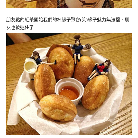
朋友點的紅茶開始我們的杯緣子聚會(笑)緣子魅力無法擋，朋
友也被迷住了