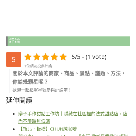
評論
5/5 - (1 vote)
5
1位網友投票評論
關於本文評論的商家、商品、景點、議題、方法，
你給幾顆星呢？
歡迎一起點擊星號參與評論唷！
延伸閱讀
辮子手作甜點工作坊｜隱藏在社區裡的法式甜點店，店
內不限時無低消
【新北．板橋】CHUN純咖啡