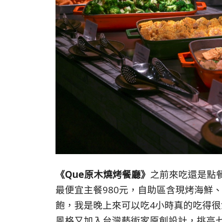
《Que原木燒烤餐廳》
之前來吃還是點
最便宜主餐980元，自助區含現烤海鮮
飽，我是晚上來可以吃4小時真的吃得很
風格又加入台灣藝術家原創設計，挑高