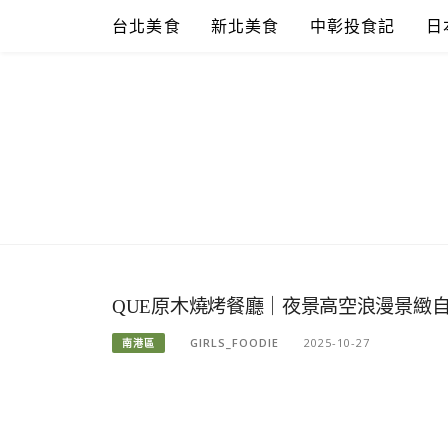
Skip
台北美食
新北美食
中彰投食記
日
to
content
QUE原木燒烤餐廳｜夜景高空浪漫景緻自
GIRLS_FOODIE
2025-10-27
南港區