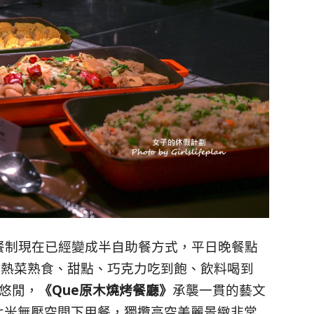
餐制現在已經變成半自助餐方式，平日晚餐點
、熱菜熟食、甜點、巧克力吃到飽、飲料喝到
悠閒，
《Que原木燒烤餐廳》
承襲一貫的藝文
七米無壓空間下用餐，獨攬高空美麗景緻非常