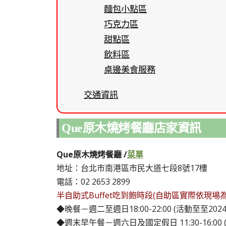
麵包小點區
巧克力區
甜點區
飲料區
桌邊美食服務
交通資訊
Que原木燒烤餐廳店家資訊
Que原木燒烤餐廳 /
菜單
地址：台北市南港區市民大道七段8號17樓
電話：02 2653 2899
半自助式Buffet吃到飽時段(自助區實際依現場
◆晚餐－週二至週日18:00-22:00 (活動至至202
◆週末早午餐－週六日及國定假日 11:30-16:00 