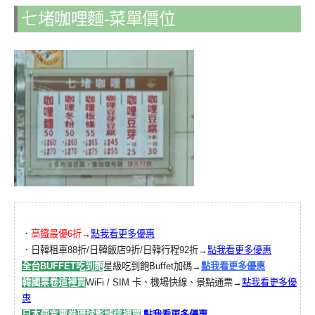
七堵咖哩麵-菜單價位
．
高鐵最優6折
→
點我看更多優惠
．日韓租車88折/日韓飯店9折/日韓行程92折→
點我看更多優惠
全台BUFFET吃到飽
星級吃到飽Buffet加碼→
點我看更多優惠
韓國票卷這裡買
WiFi / SIM 卡、機場快線、景點通票→
點我看更多優
惠
日本便宜票卷環球影城這裡買
點我看更多優惠