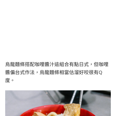
烏龍麵條搭配咖哩醬汁這組合有點日式，但咖哩
醬偏台式作法，烏龍麵條相當估溜好咬很有Q
度。