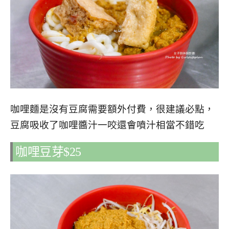
咖哩麵是沒有豆腐需要額外付費，很建議必點，
豆腐吸收了咖哩醬汁一咬還會噴汁相當不錯吃
咖哩豆芽$25