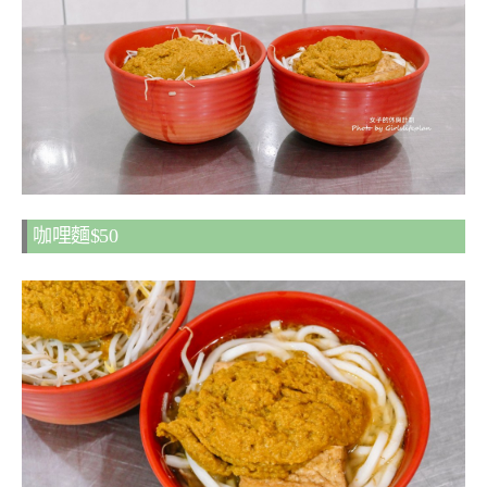
咖哩麵$50