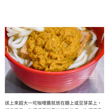
送上來超大一坨咖哩醬就放在麵上或豆芽菜上，