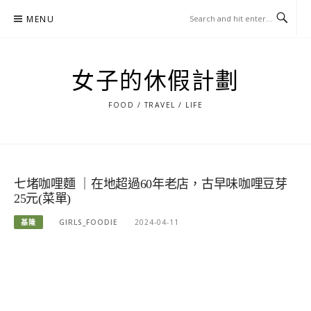
Skip
MENU
to
content
女子的休假計劃
FOOD / TRAVEL / LIFE
七堵咖哩麵 ｜在地超過60年老店，古早味咖哩豆芽
25元(菜單)
基隆
GIRLS_FOODIE
2024-04-11