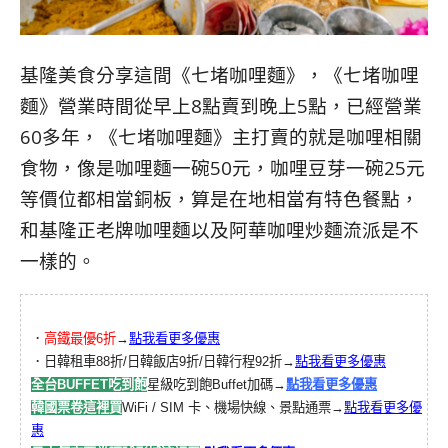
基隆美食分享這間《七堵咖哩麵》，《七堵咖哩
麵》營業時間從早上8點賣到晚上5點
，
已經營業
60多年，《七堵咖哩麵》主打賣的就是咖哩相關
食物，像是咖哩麵一碗50元，咖哩豆芽一碗25元
等價位都相當銅板，算是在地相當有特色餐點，
和基隆正老牌咖哩麵以及阿華咖哩炒麵流派是不
一樣的。
．
高鐵最優6折
→
點我看更多優惠
．日韓租車88折/日韓飯店9折/日韓行程92折→
點我看更多優惠
全台BUFFET吃到飽
星級吃到飽Buffet加碼→
點我看更多優惠
韓國票卷這裡買
WiFi / SIM 卡、機場快線、景點通票→
點我看更多優
惠