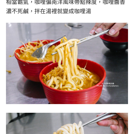
相當霸氣，咖哩偏南洋風味帶點辣度，咖哩醬香
濃不死鹹，拌在湯裡就變成咖哩湯