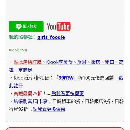
我的IG帳號：
girls_foodie
Klook.com
．
點此連結訂購
、Klook享美食、旅遊、飯店、租車、高
鐵一定購足
．Klook新戶折扣碼：「
39FRW
」折100元優惠回饋→
點
此註冊
．
高鐵最優75折
！→
點我看更多優惠
．
結帳刷富邦J卡享：
日韓租車88折 / 日韓飯店9折 / 日韓
行程92折→
點我看更多優惠