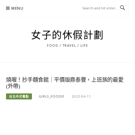
Skip
MENU
to
content
女子的休假計劃
FOOD / TRAVEL / LIFE
燒喔！抄手麵食館｜平價版鼎泰豐，上班族的最愛
(外帶)
台北中式餐點
GIRLS_FOODIE
2023-04-11