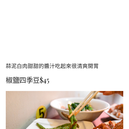
蒜泥白肉甜甜的醬汁吃起來很清爽開胃
椒鹽四季豆$45