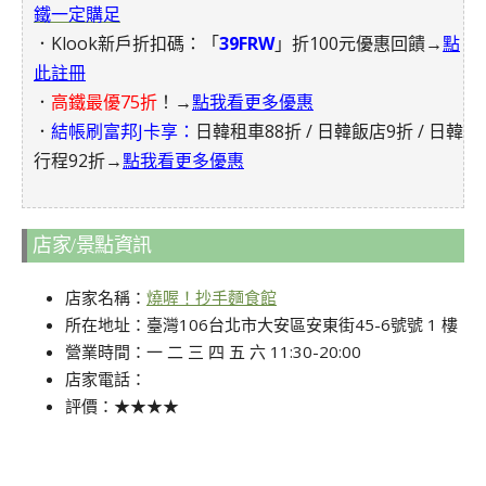
鐵一定購足
．Klook新戶折扣碼：「
39FRW
」折100元優惠回饋→
點
此註冊
．
高鐵最優75折
！→
點我看更多優惠
．
結帳刷富邦J卡享：
日韓租車88折 / 日韓飯店9折 / 日韓
行程92折→
點我看更多優惠
店家/景點資訊
店家名稱：
燒喔！抄手麵食館
所在地址：臺灣106台北市大安區安東街45-6號號 1 樓
營業時間：一 二 三 四 五 六 11:30-20:00
店家電話：
評價：★★★★