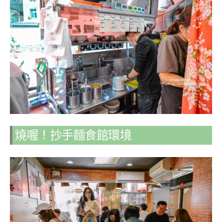
燒喔！抄手麵食館環境