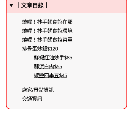
｜文章目錄｜
燒喔！抄手麵食館在那
燒喔！抄手麵食館環境
燒喔！抄手麵食館菜單
排骨蛋炒飯$120
鮮蝦紅油炒手$85
蒜泥白肉$55
椒鹽四季豆$45
店家/景點資訊
交通資訊