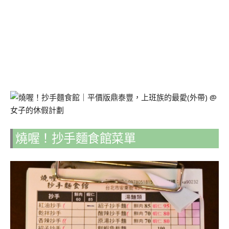
燒喔！抄手麵食館菜單