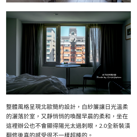
整體風格呈現北歐簡約設計，白紗簾讓日光溫柔
的灑落於室，又靜悄悄的喚醒早晨的柔和，坐在
這裡辦公也不會顯得陽光太過刺眼，2.0全新裝潢
翻修後真的感受很不一樣超棒的。