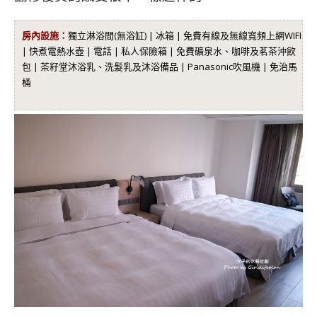
房內設施：
獨立淋浴間(無浴缸) | 冰箱 | 免費有線及無線寬頻上網WIFI
| 快煮電熱水壺 | 電話 | 私人保險箱 | 免費礦泉水、咖啡及茗茶沖飲
包 | 茶籽堂沐浴乳、洗髮乳及沐浴備品 | Panasonic吹風機 | 免治馬
桶