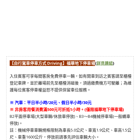
【自行駕車停車方式 Driving】
福華地下停車場
(
詳見連結
)
入住賓客可享每間客房免費停車一輛，如有開車到訪之賓客請至櫃檯
登記車牌，並於離場前先至櫃檯消磁後，須過繳費機方可駛離；為維
護每位賓客停車權益恕不提供保留車位服務。
※ 汽車：平日半小時/20元、假日半小時/30元
※ 非房客用餐消費滿500元可折抵1小時。(僅限福華地下停車場)
B2平面停車場(大型車輛/休旅車停放)、B3～B4機械停車場(一般轎車
停放)。
註：機械停車車輛規格限制為車長5.0公尺、車寬1.9公尺、車高1.5公
尺、車重1600公斤，停放前請事先評估車輛大小。