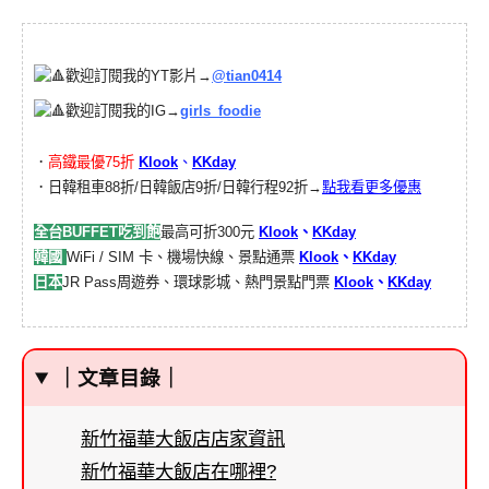
歡迎訂閱我的YT影片→
@tian0414
歡迎訂閱我的IG→
girls_foodie
．
高鐵最優75折
Klook
、
KKday
．日韓租車88折/日韓飯店9折/日韓行程92折→
點我看更多優惠
全台BUFFET吃到飽
最高可折300元
Klook
、
KKday
韓國
WiFi / SIM 卡、機場快線、景點通票
Klook
、
KKday
日本
JR Pass周遊券、環球影城、熱門景點門票
Klook
、
KKday
｜文章目錄｜
新竹福華大飯店店家資訊
新竹福華大飯店在哪裡?